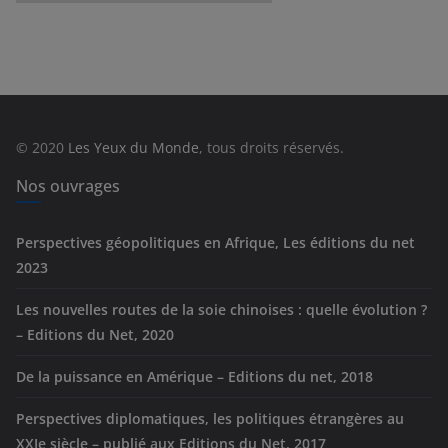
a
t
é
g
o
r
© 2020
Les Yeux du Monde
, tous droits réservés.
i
e
Nos ouvrages
s
Perspectives géopolitiques en Afrique, Les éditions du net
2023
Les nouvelles routes de la soie chinoises : quelle évolution ?
– Editions du Net, 2020
De la puissance en Amérique – Editions du net, 2018
Perspectives diplomatiques, les politiques étrangères au
XXIe siècle – publié aux Editions du Net, 2017