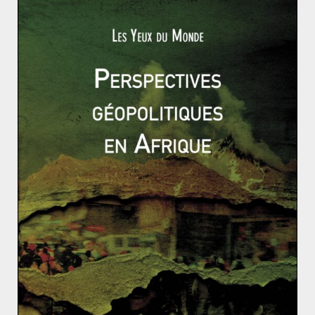
certaines mesures de contrôle des islamistes.
Cependant ceci ne stoppe pas le conflit au Cachemire,
cette région est encore marquée par des soulèvements
comme récemment en 2010 où des manifestations anti-
indiennes ont eu lieu qui ont été réprimées par l’Inde.
Ainsi, la situation au Cachemire reste tendue entre,
d’un côté, une région à majorité musulmane que le
Pakistan convoite et, d’autre part, afin d’assurer ses
ressources en eau puisque les réserves d’eau douce de
ce pays proviennent en grande partie du Cachemire.
L’Inde, de son côté, fait face à de nombreux attentats
au Cachemire commis par principalement des
indépendantistes islamistes. Il s’agit aussi de deux
modèles d’Etat différent : un est un Etat musulman et
l’autre une nation qui se veut multiculturelle. Le conflit
du Cachemire est donc un conflit ancien dont les motifs
sont essentiellement religieux.