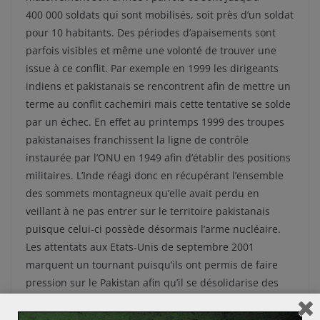
400 000 soldats qui sont mobilisés, soit près d’un soldat
pour 10 habitants. Des périodes d’apaisements sont
parfois visibles et même une volonté de trouver une
issue à ce conflit. Par exemple en 1999 les dirigeants
indiens et pakistanais se rencontrent afin de mettre un
terme au conflit cachemiri mais cette tentative se solde
par un échec. En effet au printemps 1999 des troupes
pakistanaises franchissent la ligne de contrôle
instaurée par l’ONU en 1949 afin d’établir des positions
militaires. L’Inde réagi donc en récupérant l’ensemble
des sommets montagneux qu’elle avait perdu en
veillant à ne pas entrer sur le territoire pakistanais
puisque celui-ci possède désormais l’arme nucléaire.
Les attentats aux Etats-Unis de septembre 2001
marquent un tournant puisqu’ils ont permis de faire
pression sur le Pakistan afin qu’il se désolidarise des
islamistes et qu’il ne soutienne plus leurs causes
comme au Cachemire. Le Pakistan prend alors