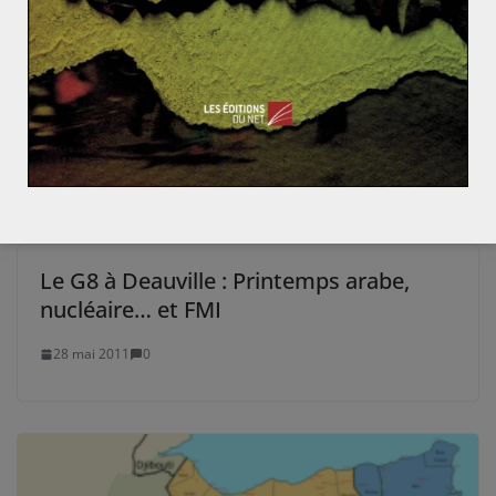
Le solaire au pays de l’or noir : perspectives de dével
oppement du photovoltaïque en Iran
Lenovo, reflet des mutations économiques de la Chi
ne
Le G8 à Deauville : Printemps arabe,
nucléaire… et FMI
28 mai 2011
0