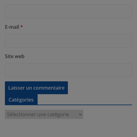
E-mail
*
Site web
Catégories
C
a
t
é