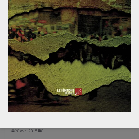
exploit qu’a réalisé Mandela en Afrique du Sud, il
restera un exemple à suivre pour beaucoup de
générations encore. Aujourd’hui, la légende vivante
s’est éteinte mais le mythe est en marche. Merci
Madiba !
La zone euro tiendra-t-elle le choc ?
Le Canada revendique la paternité du père Noël : la l
utte pour le pôle Nord
La Chine renforce sa présence au
Pakistan
20 avril 2015
0