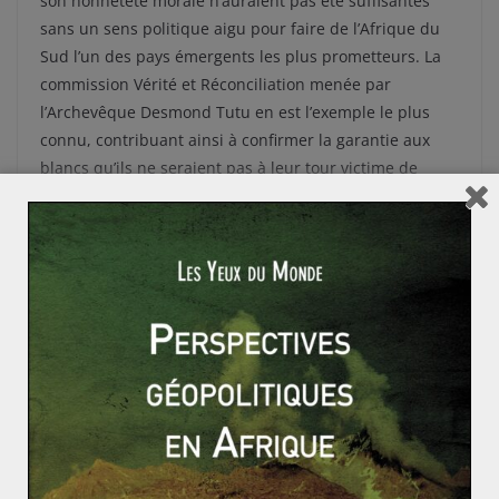
son honnêteté morale n’auraient pas été suffisantes
sans un sens politique aigu pour faire de l’Afrique du
Sud l’un des pays émergents les plus prometteurs. La
commission Vérité et Réconciliation menée par
l’Archevêque Desmond Tutu en est l’exemple le plus
connu, contribuant ainsi à confirmer la garantie aux
blancs qu’ils ne seraient pas à leur tour victime de
ségrégation raciale.
D’une situation chaotique, frisant la guerre civile,
Mandela a su apaiser l’ensemble de ses concitoyens en
promouvant la justice sociale et en développant les
infrastructures publiques dans une sorte de New Deal
pour développer l’ensemble de la nation « Arc-en-ciel ».
Certes son bilan économique est social, notamment en
ce qui concerne la lutte contre le sida n’est pas
exceptionnel en tout point, mais c’est bien sous son
gouvernement que l’Afrique du Sud que nous
connaissons aujourd’hui s’est forgée. C’est un véritable