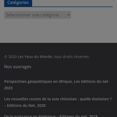
Catégories
C
a
t
é
g
o
r
© 2020
Les Yeux du Monde
, tous droits réservés.
i
e
Nos ouvrages
s
Perspectives géopolitiques en Afrique, Les éditions du net
2023
Les nouvelles routes de la soie chinoises : quelle évolution ?
– Editions du Net, 2020
De la puissance en Amérique – Editions du net, 2018