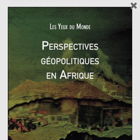
de non-contrôle aux frontières et d’instabilité des
régions frontalières. Aujourd’hui, particulièrement dans
la zone sahélienne, ces frontières quasi-inexistantes
sont transgressées par les réfugiés, le commerce
informel, les djihadistes, les conflits armés. L’urgence
semble pour les pays africains alors être, plutôt qu’un
débat sur l’origine et la légitimité de ces frontières,
d’exercer leurs fonctions régaliennes dans ces zones
frontalières instables et d’améliorer le vivre-ensemble
dans des États multi-ethniques.
Le réalisme classique en Relations Internationales
Europe : alors, que fait-on maintenant ?
L’affligeant retard de la France en