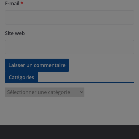
E-mail
*
Site web
Catégories
C
a
t
é
g
o
r