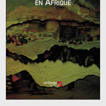
Gabon : guerre ouverte entre Ping et Bongo
Vers une différenciation accrue des Kurdistans
Le renouveau du lion éthiopien
30 avril 2014
0
Chine – Inde : La paix armée
19 avril 2012
1