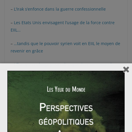
–
L’Irak s’enfonce dans la guerre confessionnelle
–
Les Etats Unis envisagent l’usage de la force contre
EIIL…
–
…tandis que le pouvoir syrien voit en EIIL le moyen de
revenir en grâce
–
L’Europe envisage pourrait superviser un cessez le
feu à Gaza
International
–
La planète est entrée en période de dette écologique
–
Les crises humanitaires ont atteint un niveau record