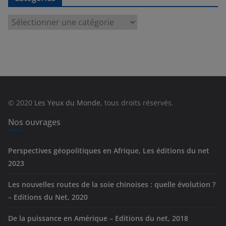
C
a
t
é
g
o
r
© 2020
Les Yeux du Monde
, tous droits réservés.
i
e
Nos ouvrages
s
Perspectives géopolitiques en Afrique, Les éditions du net
2023
Les nouvelles routes de la soie chinoises : quelle évolution ?
– Editions du Net, 2020
De la puissance en Amérique – Editions du net, 2018