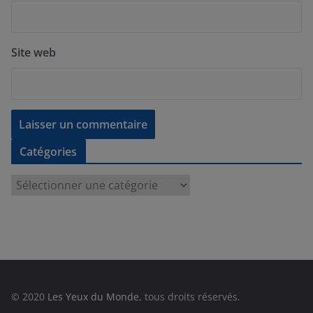
Site web
Catégories
C
a
t
é
g
o
r
© 2020
Les Yeux du Monde
, tous droits réservés.
i