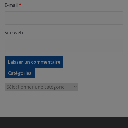
E-mail
*
Site web
Catégories
C
a
t
é
g
o