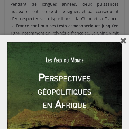
Pendant de longues années, deux puissances
nucléaires ont refusé de le signer, et par conséquent
d’en respecter ses dispositions : la Chine et la France.
La
France continua ses tests atmosphériques jusqu’en
1974
, notamment en Polynésie française. La Chine y mit
un terme en 1980. Bien que ces deux pays respectent
aujourd’hui les dispositions du Traité d’interdiction
partielle des essais nucléaires, ils ne l’ont jamais signé.
Pour ce qui est des essais souterrains, ils ont été
d’actualité jusqu’à la signature du
Traité d’interdiction
complète des essais nucléaires (TICEN), le 24
septembre 1996
. Néanmoins, le TICEN n’est toujours
pas entré en vigueur car huit États – dont la Chine, les
États-Unis, l’Iran ou encore Israël – ne l’ont pas ratifié.
Actuellement, rien ne laisse présager que le TICEN
entrera rapidement en vigueur. Pour les défenseurs
d’un monde sans arme nucléaire, cela représente