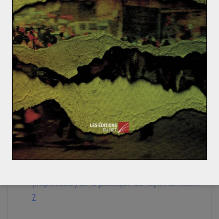
pourtant une étape nécessaire pour obtenir dans un
futur lointain un
désarmement complet
. Pour l’heure,
quand on parle de l’arme nucléaire, la
communauté
internationale se focalise plutôt sur la Corée du Nord.
Le pays de Kim Jong-un est en effet responsable du
dernier essai nucléaire répertorié. Les
ambitions
nucléaires du pays ne sont donc plus un fantasme,
mais bien une réalité
.
Pour en savoir plus sur le
rôle de l’arme
nucléaire sur l’échiquier mondial
, consultez
notre dossier sur le sujet
.
Pour en savoir plus sur les
relations entre la
Corée du Nord et la Corée du Sud
:
Le retour
(impossible) de la politique du rayon de soleil
?