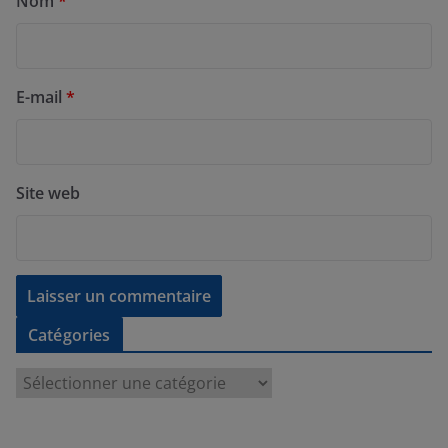
Nom
*
E-mail
*
Site web
Catégories
C
a
t