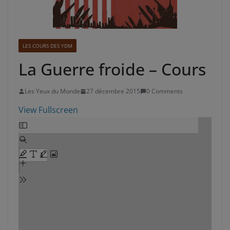
LES COURS DES YDM
La Guerre froide – Cours
Les Yeux du Monde
27 décembre 2015
0 Comments
View Fullscreen
Aller
au
contenu
PDF