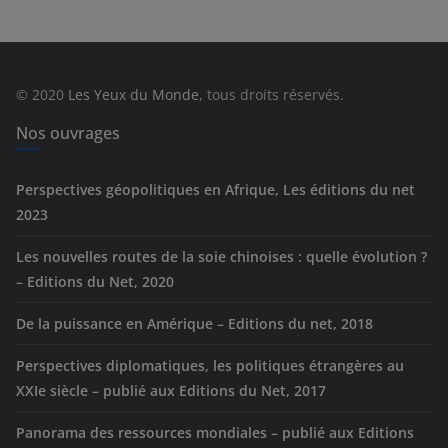
é
g
o
r
© 2020
Les Yeux du Monde
, tous droits réservés.
i
e
Nos ouvrages
s
Perspectives géopolitiques en Afrique, Les éditions du net
2023
Les nouvelles routes de la soie chinoises : quelle évolution ?
– Editions du Net, 2020
De la puissance en Amérique – Editions du net, 2018
Perspectives diplomatiques, les politiques étrangères au
XXIe siècle – publié aux Editions du Net, 2017
Panorama des ressources mondiales – publié aux Editions