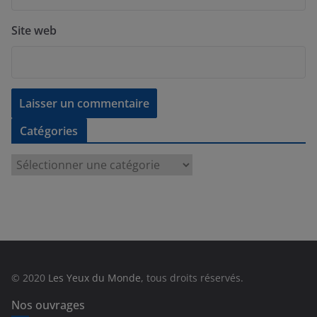
Site web
Catégories
C
a
t
é
g
o
r
© 2020
Les Yeux du Monde
, tous droits réservés.
i
e
Nos ouvrages