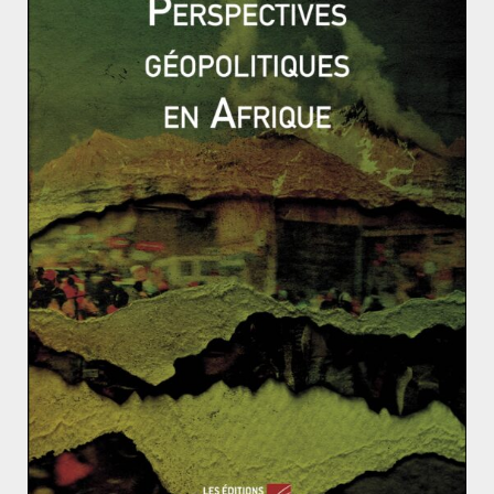
décidé de rentrer en Europe, nourrissent beaucoup de
fantasmes. Du fait de la
perte de territoire de l’EI en
Iraq et en Syrie
, ils seraient nombreux à chercher à
rentrer chez eux par tous les moyens. S’ils y
parviennent, ils pourraient tenter de rejoindre des
cellules déjà existantes, pour transmettre leur savoir.
L’EI continuerait donc à se propager
, par le biais de ces
soldats étrangers sur le retour. Il faut néanmoins
souligner que tous les individus partis rejoindre l’EI,
n’ont pas décidé de quitter le Moyen-Orient. Beaucoup
de Français sont encore en Iraq ou en Syrie, et certains
ont gagné l’Afghanistan – à proximité de
l’Ouzbékistan
–
selon le ministre des Affaires étrangères Jean-Yves Le
Drian. En outre, le nombre de retours a baissé depuis
janvier 2017. Les autorités françaises n’en auraient
enregistré que neuf. La même tendance à été observée
en Allemagne et au Royaume-Uni.