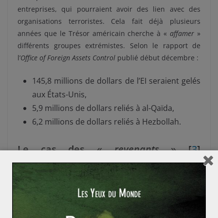
entreprises, qui pourraient avoir des lien avec des
organisations terroristes. Cela fait déjà plusieurs
années que le Trésor américain cherche à «
affamer
»
différents groupes extrémistes. Selon le rapport de
l’
Office of Foreign Assets Control
publié début décembre :
145,8 millions de dollars de l’EI seraient gelés
aux États-Unis,
5,9 millions de dollars reliés à al-Qaïda,
6,2 millions de dollars reliés à Hezbollah.
Le cas des «
revenants
» [
3
]
représente-t-il une nouvelle menace
pour les pays occidentaux ?
Les «
revenants
», c’est-à-dire les combattants étrangers
partis grossir les rangs de l’EI, et qui ont finalement