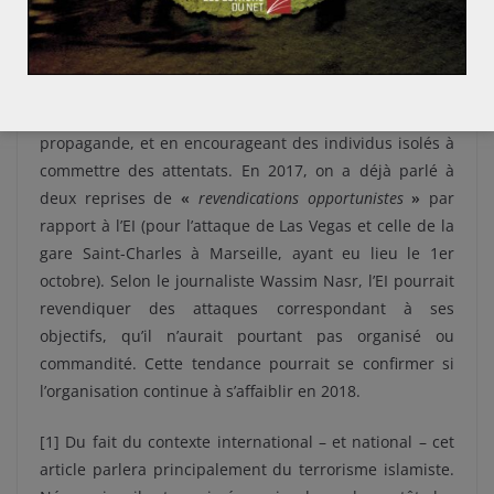
Actuellement, la menace semble donc toujours
provenir de l’intérieur, c’est-à-dire d’individus
radicalisés déjà présents sur le territoire. De plus, l’EI
mise sur un terrorisme
«
low cost
»
en propageant son
idéologie par les réseaux sociaux, et par ses outils de
propagande, et en encourageant des individus isolés à
commettre des attentats. En 2017, on a déjà parlé à
deux reprises de
«
revendications opportunistes
»
par
rapport à l’EI (pour l’attaque de Las Vegas et celle de la
gare Saint-Charles à Marseille, ayant eu lieu le 1er
octobre). Selon le journaliste Wassim Nasr, l’EI pourrait
revendiquer des attaques correspondant à ses
objectifs, qu’il n’aurait pourtant pas organisé ou
commandité. Cette tendance pourrait se confirmer si
l’organisation continue à s’affaiblir en 2018.
[
1] Du fait du contexte international – et national – cet
article parlera principalement du terrorisme islamiste.