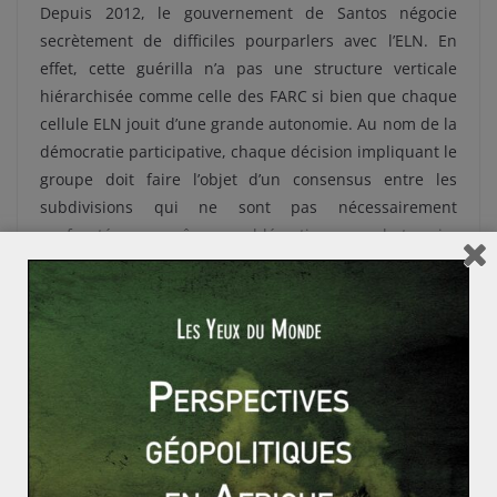
Depuis 2012, le gouvernement de Santos négocie
secrètement de difficiles pourparlers avec l’ELN. En
effet, cette guérilla n’a pas une structure verticale
hiérarchisée comme celle des FARC si bien que chaque
cellule ELN jouit d’une grande autonomie. Au nom de la
démocratie participative, chaque décision impliquant le
groupe doit faire l’objet d’un consensus entre les
subdivisions qui ne sont pas nécessairement
confrontées aux mêmes problématiques sur le terrain.
En outre, la paix avec les FARC a renforcé l’ELN qui se
retrouve en position monopolistique sur les mouvances
d’extrême gauche. Ceci lui a permis d’investir les
réseaux et les espaces jusqu’alors détenus par les FARC
et de gonfler ses rangs grâce aux déçus de l’accord.
D’autre part, le gouvernement de Santos, qui a toujours
considéré l’ELN comme une guérilla de «
seconde
classe
», est beaucoup moins disposé à atteindre le
niveau de concessions faites aux FARC pour obtenir un