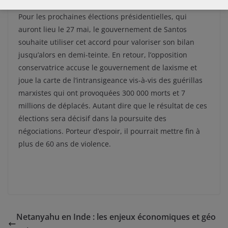
Pour les prochaines élections présidentielles, qui
auront lieu le 27 mai, le gouvernement de Santos
souhaite utiliser cet accord pour valoriser son bilan
jusqu’alors en demi-teinte. En retour, l’opposition
conservatrice accuse le gouvernement de laxisme et
joue la carte de l’intransigeance vis-à-vis des guérillas
marxistes qui ont provoquées 300 000 morts et 7
millions de déplacés. Autant dire que le résultat de ces
élections sera décisif dans la poursuite des
négociations. Porteur d’espoir, il pourrait mettre fin à
plus de 60 ans de violence.
Netanyahu en Inde : les enjeux économiques et géo