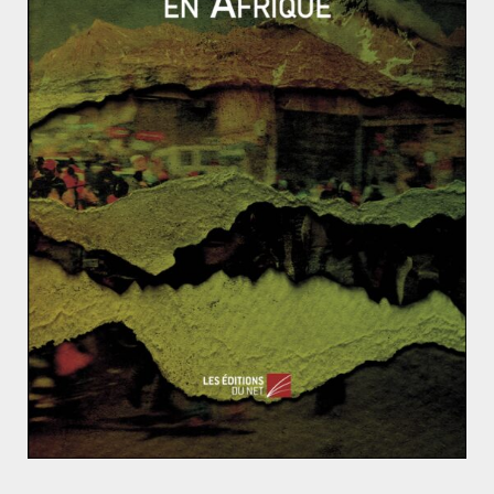
accord.
Cependant, après d’âpres tractations réalisées en
terrain neutre (Équateur) un cessez-le-feu
reconductible de 108 jours été signé en octobre 2017.
Les deux camps réclamaient des garanties mutuelles.
D’un côté, l’ELN a fait de la défense de la souveraineté
des ressources naturelles du pays et la participation
citoyenne au processus de paix le cœur de ses
revendications. De l’autre, Bogota a exigé la fin des
attentats et la libération d’otages. L’ONU et l’Église
catholique, en tant qu’institutions neutres, se sont
portées garantes du respect de cette paix provisoire.
L’Église colombienne, légitimée par la visite du Pape en
septembre 2016, a notamment joué un rôle de
médiation primordial entre les deux camps. L’accord a
été soumis à rudes épreuves mais a été reconduit le 8
janvier dernier.