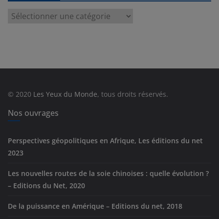
C
a
t
é
g
o
r
© 2020
Les Yeux du Monde
, tous droits réservés.
i
e
Nos ouvrages
s
Perspectives géopolitiques en Afrique, Les éditions du net
2023
Les nouvelles routes de la soie chinoises : quelle évolution ?
– Editions du Net, 2020
De la puissance en Amérique – Editions du net, 2018