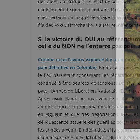
des aides au victimes, celles-ci ne sont pas cla
chefs iraient de quatre à huit ans. L’irruption d
chez certains un risque de virage chaviste pou
file des FARC, Timochenko, a aussi pu offenser ce
Si la victoire du OUI au référendu
celle du NON ne l’enterre pas pour
Comme nous l’avions expliqué il y a un mois, 
paix définitive en Colombie
. Même si le vote av
le flou persistant concernant les réparations 
continué à être sources de tensions. De plus, c
pays, l’Armée de Libération Nationale (ELN) n’
Après avoir clamé ne pas avoir de « plan B 
annoncé après la proclamation des résultats qu
en vigueur et que des négociations avec les 
déliquescence actuelle des guérillas colombienne
les années à venir. En définitive, si la victoire
chemin vers une paix définitive, celle du NON n