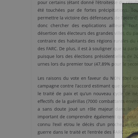
pour certains (étant donné l’étroitesse du résul
été touchées par de fortes précipitations. Tou
permettre la victoire des défenseurs de l’accord 
donc chercher des explications ailleurs. Tou
désertion des électeurs des grandes villes du p
contraire des habitants des régions rurales du 
des FARC. De plus, il est à souligner que la part
puisque lors des élections présidentielles de 2
urnes lors du premier tour (47,89% pour le seco
Les raisons du vote en faveur du NON sont div
campagne contre l’accord estimant que sont suc
le traité de paix et qu’un nouveau cycle de né
effectifs de la guérillas (7000 combattants envi
a sans doute joué un rôle majeur dans le posi
important de comprendre également que pour de
connu l’exil et/ou le décès d’un proche, la re
guerre dans le traité et l’entrée des FARC au parl