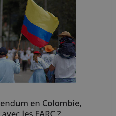
érendum en Colombie,
t avec les FARC ?