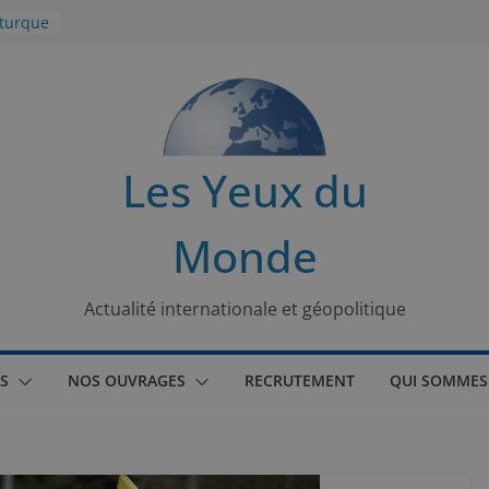
 turque
t
lit
s de la
Les Yeux du
seaux
Monde
tional
Actualité internationale et géopolitique
S
NOS OUVRAGES
RECRUTEMENT
QUI SOMMES