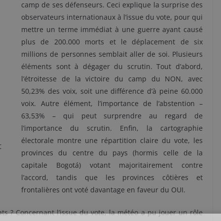
camp de ses défenseurs. Ceci explique la surprise des
observateurs internationaux à l’issue du vote, pour qui
mettre un terme immédiat à une guerre ayant causé
plus de 200.000 morts et le déplacement de six
millions de personnes semblait aller de soi. Plusieurs
éléments sont à dégager du scrutin. Tout d’abord,
l’étroitesse de la victoire du camp du NON, avec
50,23% des voix, soit une différence d’à peine 60.000
voix. Autre élément, l’importance de l’abstention –
63,53% – qui peut surprendre au regard de
l’importance du scrutin. Enfin, la cartographie
électorale montre une répartition claire du vote, les
t
provinces du centre du pays (hormis celle de la
capitale Bogotá) votant majoritairement contre
l’accord, tandis que les provinces côtières et
frontalières ont voté davantage en faveur du OUI.
ats ? Concernant l’issue du vote, la météo a pu jouer un rôle