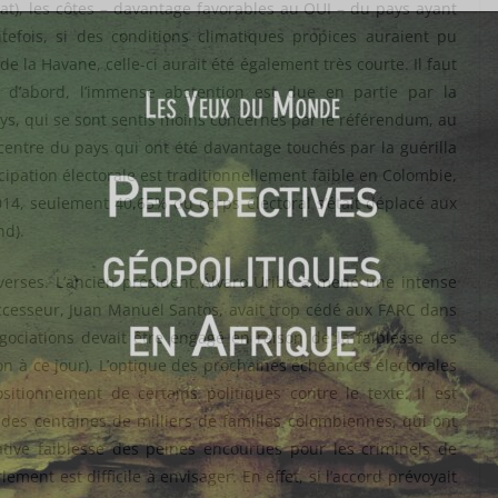
tat), les côtes – davantage favorables au OUI – du pays ayant
tefois, si des conditions climatiques propices auraient pu
de la Havane, celle-ci aurait été également très courte. Il faut
t d’abord, l’immense abstention est due en partie par la
ays, qui se sont sentis moins concernés par le référendum, au
centre du pays qui ont été davantage touchés par la guérilla
icipation électorale est traditionnellement faible en Colombie,
014, seulement 40,65% du corps électoral s’était déplacé aux
nd).
erses. L’ancien président Álvaro Uribe a mené une intense
cesseur, Juan Manuel Santos, avait trop cédé aux FARC dans
gociations devait être engagé en raison de la faiblesse des
ron à ce jour). L’optique des prochaines échéances électorales
tionnement de certains politiques contre le texte. Il est
s centaines de milliers de familles colombiennes, qui ont
lative faiblesse des peines encourues pour les criminels de
ement est difficile à envisager. En effet, si l’accord prévoyait