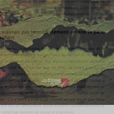
irement définies, et les peines de prisons encourues pour les
es
guerrilleros
dans la vie politique colombienne a fait craindre
r le pays : le discours quelque peu triomphaliste du chef de
rtains électeurs.
m n’aurait pas immédiatement amené la paix,
 autant
de nombreux obstacles demeuraient à franchir en vue de la
ait donné une victoire aux partisans de l’accord de La Havane,
aux victimes et les procès aux anciens combattants auraient
et accord ne concernait que les FARC, et l’autre guérilla du
est pour le moment pas disposé à interrompre la lutte armée.
» pendant la campagne référendaire, Juan Manuel Santos a
e le cessez-le-feu signé le 29 août avec les FARC demeurait
partisans du NON allaient s’ouvrir. Étant donné l’état de
s, il y a fort à parier qu’un nouvel accord voit le jour dans
 du OUI lors du référendum aurait accéléré considérablement le
e remet pas (encore) en cause ce processus.