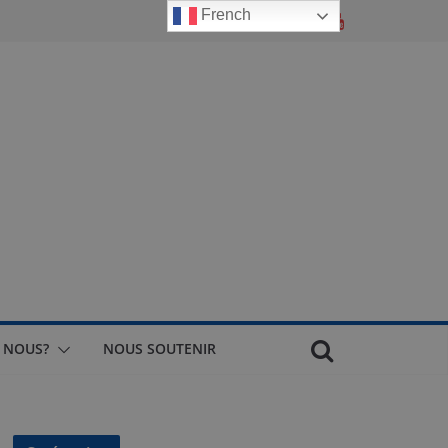
French
 NOUS?
NOUS SOUTENIR