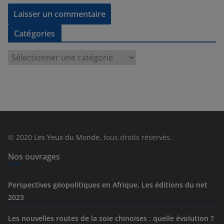
Catégories
C
a
t
é
g
o
r
© 2020
Les Yeux du Monde
, tous droits réservés.
i
e
Nos ouvrages
s
Perspectives géopolitiques en Afrique, Les éditions du net
2023
Les nouvelles routes de la soie chinoises : quelle évolution ?