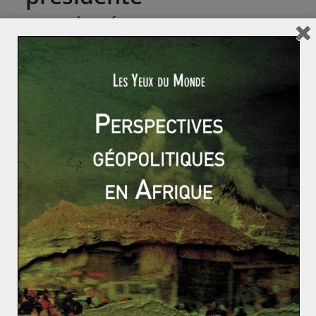
omniprésente
La Croatie, finaliste malheureux de ce mondial a
également fait parler d’elle. Empêtré dans un scandale
de corruption, le football croate aura vécu une
parenthèse heureuse lors de son incroyable parcours.
La présidente croate Kolinda Grabar-Kitarović, présente
depuis le quart de finale contre la Russie, s’est imposée
comme la première supportrice des « Vatreni »,
arborant le maillot croate jusqu’à la finale. Là encore
impossible de rater Kolinda Grabar-Kitarović.
La
présidente conservatrice qui a su donner un visage
présentable au nationalisme
, est aussi présente dans
le vestiaire des bleus aux côtés de Vladimir Poutine et
Emmanuel Macron lors des dernières célébrations. Nul
doute que ce mondial aura bénéficié à l’image de ces
trois dirigeants, au niveau national et international.