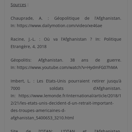
Sources
:
Chauprade, A. : Géopolitique de l’Afghanistan.
In: https://www.dailymotion.com/video/xe46ae
Racine, J.-L. : Où va l’Afghanistan ? In: Politique
Etrangère, 4, 2018
Géopolitis: Afghanistan. 38 ans de guerre.
In: https://www.youtube.com/watch?v=HydmFG07hMA
Imbert, L. : Les Etats-Unis pourraient retirer jusqu’à
7000 soldats d’Afghanistan.
In: https://www.lemonde.fr/international/article/2018/1
2/21/les-etats-unis-decident-d-un-retrait-important-
des-troupes-americaines-d-
afghanistan_5400653_3210.html
Site de l’OTAN: L’OTAN et l’Afghanistan.