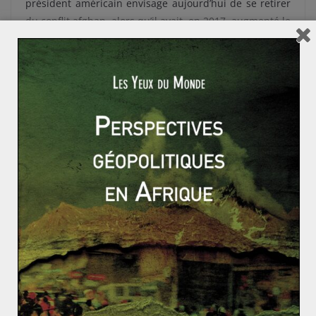
président américain envisage aujourd’hui de se retirer
du conflit afghan, alors qu’il avait, en 2017, augmenté le
nombre de soldats présents sur le terrain. Malgré tout,
la tendance protectionniste adoptée par les Etats-Unis
depuis l’élection de Donald Trump semble ici être mise
en application.
Une première raison pourrait être l’enlisement des
soldats américains dans un conflit qui coûte très cher
aux Etats-Unis et dont personne ne semble voir l’issue.
On dit souvent que l’Afghanistan est le nouveau
Vietnam des américains, ce qui expliquerait pourquoi
Trump envisage de se retirer du jeu. L’envoi de troupes
supplémentaires en 2017 n’ayant pas réussi à faire
basculer l’issue du conflit en faveur des USA, Trump
décide peut-être de mettre fin à son « entêtement »,
comprenant d’une part que non seulement le combat
est loin d’être terminé, mais aussi que la victoire n’est