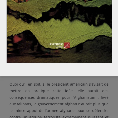
clairement pas du côté des troupes étrangères
[5]
.
Une seconde explication peut être donnée lorsqu’on
observe le déroulement des pourparlers avec les
talibans : ces derniers cherchent à tout prix à
reconquérir leur pays, et à libérer l’Afghanistan de la
présence des troupes militaires étrangères qui s’y
trouvent depuis 2003. L’annonce du départ des troupes
américaines est peut-être un moyen pour Donald
Trump de prouver sa bonne foi envers les talibans et
de les mettre en confiance pour les négociations à venir
[6]
.
Quoi qu’il en soit, si le président américain s’avisait de
mettre en pratique cette idée, elle aurait des
conséquences dramatiques pour l’Afghanistan : livré
aux talibans, le gouvernement afghan n’aurait plus que
le mince appui de l’armée afghane pour se défendre
contre un groupe terroriste extrêmement puissant et