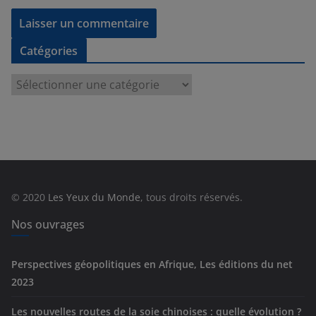
Catégories
C
a
t
é
g
o
r
© 2020
Les Yeux du Monde
, tous droits réservés.
i
e
Nos ouvrages
s
Perspectives géopolitiques en Afrique, Les éditions du net
2023
Les nouvelles routes de la soie chinoises : quelle évolution ?