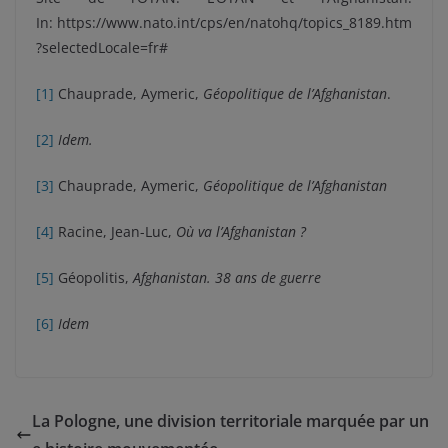
In: https://www.nato.int/cps/en/natohq/topics_8189.htm
?selectedLocale=fr#
[1]
Chauprade, Aymeric,
Géopolitique de l’Afghanistan
.
[2]
Idem.
[3]
Chauprade, Aymeric,
Géopolitique de l’Afghanistan
[4]
Racine, Jean-Luc,
Où va l’Afghanistan ?
[5]
Géopolitis,
Afghanistan. 38 ans de guerre
[6]
Idem
La Pologne, une division territoriale marquée par un