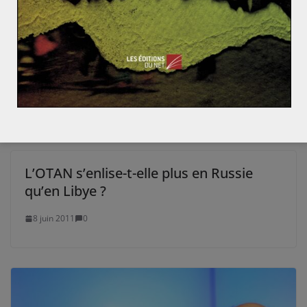
Clara JALABERT est étudiante en Master International
Security à l'école d'affaires internationales de Sciences
Po. Elle se spécialise dans l'étude de l'Asie et des
risques sécuritaires.
L’OTAN s’enlise-t-elle plus en Russie
qu’en Libye ?
8 juin 2011
0