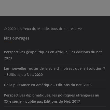
t
é
g
o
r
© 2020
Les Yeux du Monde
, tous droits réservés.
i
e
Nos ouvrages
s
Perspectives géopolitiques en Afrique, Les éditions du net
2023
Les nouvelles routes de la soie chinoises : quelle évolution ?
– Editions du Net, 2020
De la puissance en Amérique – Editions du net, 2018
Perspectives diplomatiques, les politiques étrangères au
XXIe siècle – publié aux Editions du Net, 2017