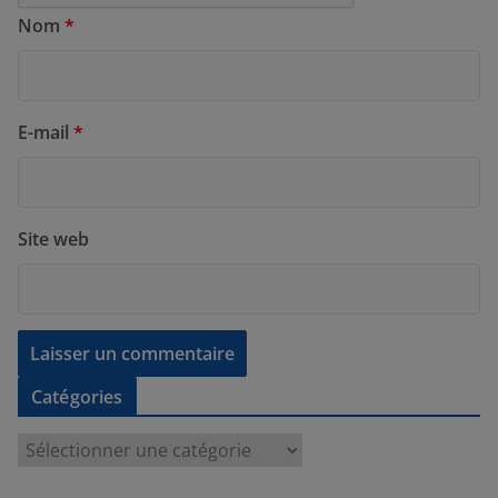
Nom
*
E-mail
*
Site web
Catégories
C
a