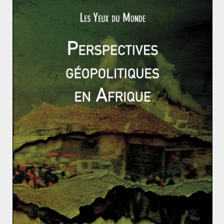
europe/0474-defense-le-reveil-de-l-europe
https://www.lejdd.fr/International/face-axu-etats-unis-
a-la-russie-et-la-chine-leurope-sort-les-griffes-3859052
Origines, évolution et conséquences du blocus de B
erlin
La taxe GAFA, symptôme de l’impuissance européen
ne
Clara JALABERT