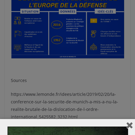
Sources
https://www.lemonde.fr/idees/article/2019/02/20/la-
conference-sur-la-securite-de-munich-a-mis-a-nu-la-
realite-brutale-de-la-dislocation-de-l-ordre-
international_5425582_3232.html
https://www.robert-schuman.eu/fr/questions-d-