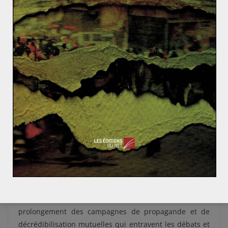
déjà déjà repéré au Brésil, deuxième plus grand
utilisateur de l’application derrière l’Inde.
Amplification des faits via les tensions
frontalières et
le terrorisme
La désinformation a atteint des sommets sur le net lors
de la
récente crise au Cachemire avec le Pakistan
. Des
comptes contrôlés par l’armée pakistanaise ont
notamment été effacé – mais pas seulement. La
principale raison de cette recrudescence de
désinformation est que la majorité des filtres de
Facebook sont élaborés pour la langue anglaise. Dès
lors, de nombreuses vidéos ou messages
malveillants s’échappent à travers la toile indienne.
En conclusion, ces phénomènes ne sont que le
prolongement des campagnes de propagande et de
décrédibilisation mutuelles qui entravent les débats et