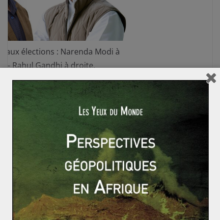
s aux élections : Narenda Modi à
e – Rahul Gandhi à droite.
Autre polémique importante récente, la multiplication
de « fake news » sur la toile qui inquiète fortement les
observateurs. Les campagnes très intenses des deux
partis ont relayé de nombreuses infox – banalisant la
désinformation sur Facebook (300 millions
d’utilisateurs). Début Avril, le géant américain a
supprimé près de 1 000 pages et comptes, liés au Parti
du congrès, et dans une moindre mesure au BJP en
raison de spams intempestifs. Par la suite, la
messagerie WhatsApp s’est transformée en plateforme
de propagation de rumeurs. C’est un phénomène qui a