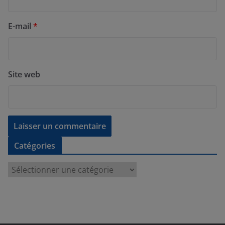
E-mail
*
Site web
Catégories
C
a
t
é
g