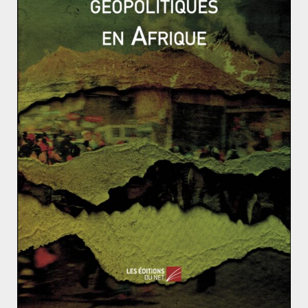
notamment migratoires, de l’intervention militaire a
alimenté le ressentiment des autorités et de la
population italienne. Avec l’arrivée du gouvernement
de coalition italien du Mouvement 5 étoiles et de la
Ligue du Nord, les tensions avec l’Italie se sont
renforcées, Rome ayant adopté une position ferme en
refusant d’accueillir les
bateaux humanitaires
en
provenance de la Libye. Les propos agressifs de Matteo
Salvini et Luigi di Maio à l’encontre de la France sur sa
politique en Afrique ont conduit à la convocation des
ambassadeurs respectifs début 2019. Dans ce contexte,
il était difficile pour la France et l’Italie d’afficher une
position commune dans la résolution de la crise
libyenne.
La dissolution de la coalition italienne durant l’été 2019
et la formation d’un gouvernement composé du
Partito
Democratico,
au pouvoir lors du rapprochement franco-