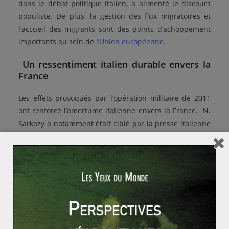
dans le débat politique italien, a alimenté le discours
populiste. De plus, la gestion des flux migratoires et
l’accueil des migrants sont des points d’achoppement
importants au sein de
l’Union européenne
.
Un ressentiment italien durable envers la
France
Les effets provoqués par l’opération militaire de 2011
ont renforcé l’amertume italienne envers la France. N.
Sarkozy a notamment était ciblé par la presse italienne
qui l’a surnommé le « petit Napoléon » ou « Nicolas
l’Africain »
[3]
. En effet, le débat sur les motivations
réelles du volontarisme français et les affaires
judiciaires en cours sur les intérêts personnels du
président français alimente la rancœur contre
l’hexagone.
De plus, la posture française face aux répercussions,