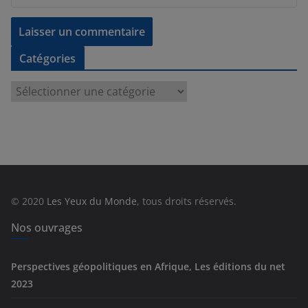
Catégories
C
a
t
é
g
o
r
© 2020
Les Yeux du Monde
, tous droits réservés.
i
e
Nos ouvrages
s
Perspectives géopolitiques en Afrique, Les éditions du net
2023