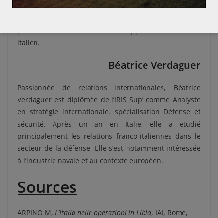
italien de fin 2017, et du Mouvement 5 étoiles marque
une nouvelle étape de la relation franco-italienne qui
pourrait conduire à un nouveau rapprochement franco-
italien.
Béatrice Verdaguer
Passionnée de relations internationales, Béatrice
Verdaguer est diplômée de l’IRIS Sup’ comme Analyste
en stratégie internationale, spécialisation Défense et
sécurité. Après un an en Italie, elle a étudié
principalement les relations franco-italiennes dans le
secteur de la défense. Elle s’est notamment intéressée
à l’industrie navale et au contexte européen.
Sources
ARPINO M,
L’Italia nelle operazioni in Libia
, IAI, Rome,