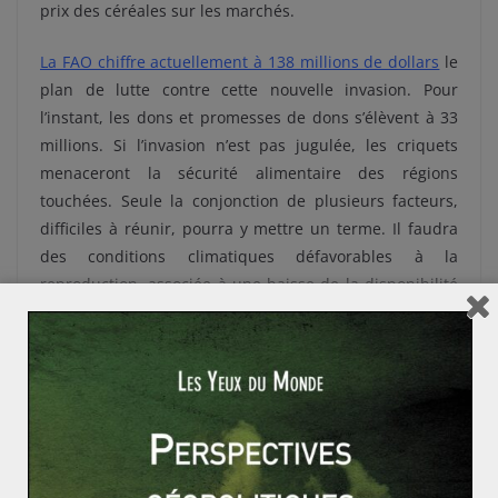
prix des céréales sur les marchés.
La FAO chiffre actuellement à
13
8 millions de dollars
le
plan de lutte contre cette nouvelle invasion. Pour
l’instant, les dons et promesses de dons s’élèvent à 33
millions. Si l’invasion n’est pas jugulée, les criquets
menaceront la sécurité alimentaire des régions
touchées. Seule la conjonction de plusieurs facteurs,
difficiles à réunir, pourra y mettre un terme. Il faudra
des conditions climatiques défavorables à la
reproduction, associée à une baisse de la disponibilité
en végétaux et à une application coordonnée
d’insecticides. Cela sera d’autant plus difficile que la
problématique est plus large que la seule Corne de
l’Afrique.
Le Pakistan est fortement touché
et des
essaims sont à la frontière de l’Inde.
L’Égypte, l’Arabie
saoudite, l’Iran, Oman, et le Yémen
sont aussi menacés.