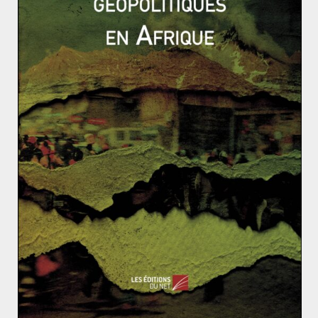
Depuis 10 ans, le nombre de cyclones dans l’océan
Indien augmente. Si cette tendance se confirme, il y
aura de plus en plus d’infestations de criquets. Seules
une réponse coordonnée des États et l’utilisation de
technologies modernes permettront de lutter contre ce
fléau.
L’Afghanistan post-accord USA-Taliban
Accord russo-ukrainien: une aubaine pour le gaz rus
se ?