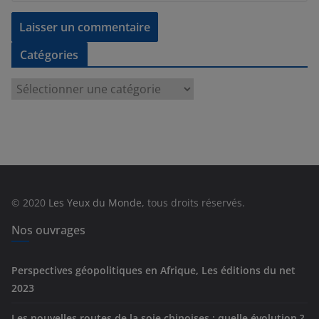
Catégories
C
a
t
é
g
o
r
© 2020
Les Yeux du Monde
, tous droits réservés.
i
e
Nos ouvrages
s
Perspectives géopolitiques en Afrique, Les éditions du net
2023
Les nouvelles routes de la soie chinoises : quelle évolution ?