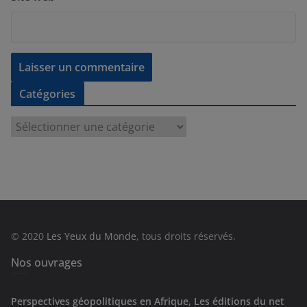
Catégories
C
a
t
é
g
o
r
© 2020
Les Yeux du Monde
, tous droits réservés.
i
e
Nos ouvrages
s
Perspectives géopolitiques en Afrique, Les éditions du net