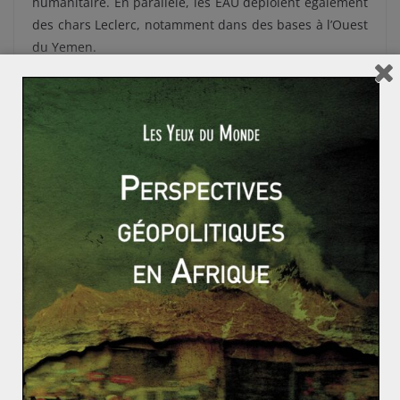
humanitaire. En parallèle, les EAU déploient également
des chars Leclerc, notamment dans des bases à l’Ouest
du Yemen.
Le gouvernement conteste ces accusations
Les images satellites et des vidéos permettent de
vérifier les accusations, portées par de nombreuses
ONG et médias. Cependant, le gouvernement français
continue de les démentir. La ministre des Armées,
Florence Parly, déclaré jeudi 18 avril : « À ma
connaissance, ces armes ne sont pas utilisées de façon
offensive dans cette guerre au Yémen, […] je n’ai pas
d’éléments de preuve permettant de dire cela, que des
armes françaises sont à l’origine de victimes civiles au
Yémen ».
Les enjeux commerciaux sur les ventes d’armes à
l’Arabie Saoudite et aux EAU sont colossaux.