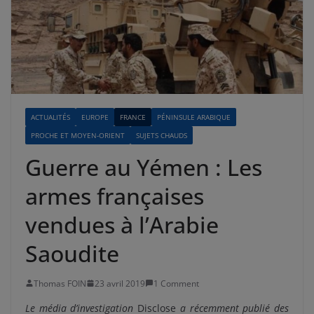
ACTUALITÉS
EUROPE
FRANCE
PÉNINSULE ARABIQUE
PROCHE ET MOYEN-ORIENT
SUJETS CHAUDS
Guerre au Yémen : Les
armes françaises
vendues à l’Arabie
Saoudite
Thomas FOIN
23 avril 2019
1 Comment
Le média d’investigation
Disclose
a récemment publié des