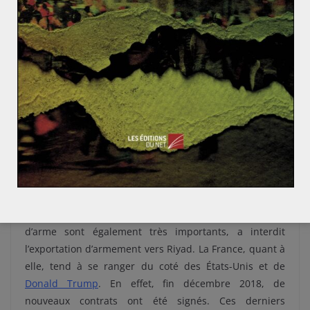
Cependant, comme l’explique Élie Tenenbaum à France
24, ce discours n’est pas forcément mensonger. La
France est en droit de vendre des armes dans un
objectif défensif. Même si les acheteurs décident de les
utiliser par la suite dans un but offensif. Cela
questionne donc l’efficacité et la légitimité du Traité sur
le commerce des armes.
Il est difficile de prouver formellement que des civils
aient été tués par des armes françaises. Toutefois, ces
révélations devraient faire réagir le gouvernement sur
le conflit yéménite et stopper tout contrat futur.
L’Allemagne, dont les enjeux économiques sur la vente
d’arme sont également très importants, a interdit
l’exportation d’armement vers Riyad. La France, quant à
elle, tend à se ranger du coté des États-Unis et de
Donald Trump
. En effet, fin décembre 2018, de
nouveaux contrats ont été signés. Ces derniers