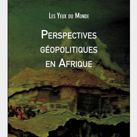
toujours conformes aux principes bibliques. Ses
soutiens semblent un peu s’éroder. Selon un sondage
du
Public Religion Research Institute
publié le 4 juin
dernier
“
62 % des évangéliques blancs soutiennent
actuellement le président américain
”,
contre
“près de 80 %”
en mars 2020. D’autre part, en 2016, 72% des
évangéliques noirs n’avaient pas soutenu Donald
Trump. Or il s’agit de la population de chrétiens qui
croît le plus rapidement. Ils représentent aujourd’hui
plus d’un tiers des évangéliques américains.
Comme en 2016, le candidat Trump,
compte sur son
vice-président
pour assurer la mobilisation de la droite
religieuse. Il a également publié le 9 septembre
une
liste de candidats potentiels à la Cour suprême
, face à
la promesse de Joe Biden de nommer une juge noire.
Mais
l
e candidat démocrate
n’hésite pas à utiliser sa foi
comme argument électoral. Joe Biden ne suit pas la