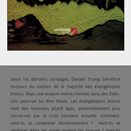
stratégie d’Hillary Clinton qui
avait décidé d’évacuer la
dimension chrétienne
de sa campagne. Le parti
démocrate a diffusé en août dernier
un spot
publicitaire où on le voit discuter et rire avec le pape
François
. Et sur le site de campagne du candidat, on
peut lire
« Je suis un catholique pratiquant. Je crois que la
foi est un don. Et le premier devoir que nous avons tous :
“Aime ton Dieu.”… ».
Selon les derniers sondages, Donald Trump bénéficie
toujours du soutien de la majorité des évangéliques
blancs. Mais une érosion même minime dans des États-
clés pourrait lui être fatale. Les évangéliques blancs
sont des individus plutôt âgés, potentiellement plus
concernés par la crise sanitaire actuelle. Comment
vont-ils se comporter électoralement ? Vont-ils se
déplacer dans les urnes malgré les risques ? Vont-ils