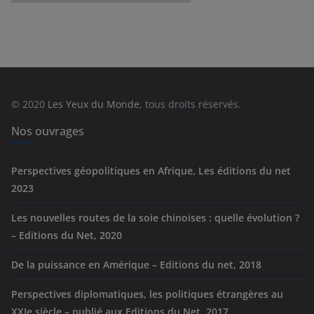
a
t
é
g
o
r
© 2020
Les Yeux du Monde
, tous droits réservés.
i
e
Nos ouvrages
s
Perspectives géopolitiques en Afrique, Les éditions du net
2023
Les nouvelles routes de la soie chinoises : quelle évolution ?
– Editions du Net, 2020
De la puissance en Amérique – Editions du net, 2018
Perspectives diplomatiques, les politiques étrangères au
XXIe siècle – publié aux Editions du Net, 2017