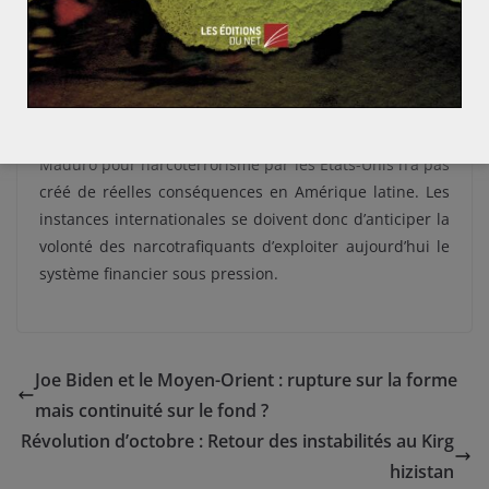
consommation.
Plus de 3% de Mombasa
, lieu de transit
du narcotrafic, a déjà consommé de l’héroïne en 2020.
La lutte mondiale contre le narcotrafic n’a pas su
profiter de la pandémie pour annihiler certaines routes
de la drogue. En 2020, la condamnation de Nicolas
Maduro pour narcoterrorisme par les Etats-Unis n’a pas
créé de réelles conséquences en Amérique latine. Les
instances internationales se doivent donc d’anticiper la
volonté des narcotrafiquants d’exploiter aujourd’hui le
système financier sous pression.
Joe Biden et le Moyen-Orient : rupture sur la forme
mais continuité sur le fond ?
Révolution d’octobre : Retour des instabilités au Kirg
hizistan