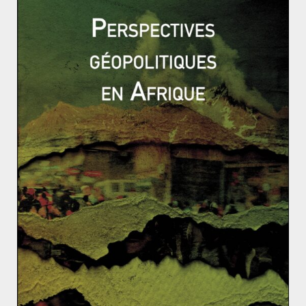
trafiquants brésiliens du PCC à Maputo en avril 2020
montre que les routes de la drogue demeurent très
internationales. Ainsi, à la suite de contrôles exercés
par l’organisme Frontex aux frontières de l’UE, la route
de l’héroïne Afghanistan-Europe ne passe plus
principalement par les Balkans. Elle traverse désormais
les ports secondaires du Moyen-Orient. De même, «
l’A10 », route de la cocaïne vers l’Europe, circule
désormais par les îles Canaries et la Guinée-Bissau,
premier narco-état africain. L’Afrique du Sud, grâce à
des infrastructures portuaires développées, est
devenue un hub du narcotrafic de cocaïne.
De nouvelles plaques tournantes sont apparues.
La
Linea de la concepcion
,
ville espagnole à la limite de
Gibraltar et d’Algesiras, est devenue la porte d’entrée
de la cocaïne sur le vieux continent. Ces plaques
tournantes deviennent également des marchés de