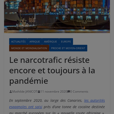
ACTUALITÉS
AFRIQUE
AMÉRIQUE
EUROPE
MONDE ET MONDIALISATION
PROCHE ET MOYEN-ORIENT
Le narcotrafic résiste
encore et toujours à la
pandémie
Mathilde JANICOT
11 novembre 2020
0 Comments
En septembre 2020, au large des Canaries,
les autorités
espagnoles ont saisi
près d’une tonne de cocaïne destinée
au marché européen sur la « nouvelle route africaine »,