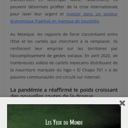
peuvent désormais profiter de la crise internationale
pour laver leur argent et
investir dans un secteur
économique fragilisé en manque de liquidités
.
Au Mexique, les rapports de force s’accentuent entre
l’Etat et les cartels qui cherchent à le remplacer. Ils
renforcent leur emprise sur les territoires par
l’accomplissement de gestes sociaux
. En avril 2020, de
nombreuses vidéos de cartels mexicains distribuant de
la nourriture marquée du logo « El Chapo 701 » à de
pauvres communautés ont circulé sur internet.
La pandémie a réaffirmé le poids croissant
des nouvelles routes de la drogue
Au cours de la dernière décennie,
de nouvelles routes
de la drogue sont apparues
. Le covid-19 n’a pas faibli
leurs poids sur la scène mondiale. L’arrestation de