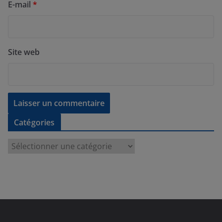
E-mail
*
Site web
Catégories
C
a
t
é
g
o
r