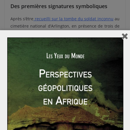
Des premières signatures symboliques
Après s’être
recueilli sur la tombe du soldat inconnu
au
cimetière national d’Arlington, en présence de trois de
ses prédécesseurs, Joe Biden a fait son entrée à la
Maison-Blanche. Une fois dans le bureau ovale, il a
signé dix-sept décrets
. Parmi ceux-ci, on peut noter le
retour des États-Unis dans l’Accord de Paris et au sein
de l’
Organisation Mondiale de la Santé
. Autres signatures
importantes, la fin de l’interdiction d’entrée aux États-
Unis pour les ressortissants de pays à majorité
musulmanes et l’arrêt de la construction d’un mur à la
frontière mexicaine. Enfin, une mesure forte,
l’imposition du port du masque dans tous les lieux
relevant de l’État fédéral. Joe Biden a ainsi débuté son
mandat en commençant à détricoter l’œuvre de Donald
Trump.