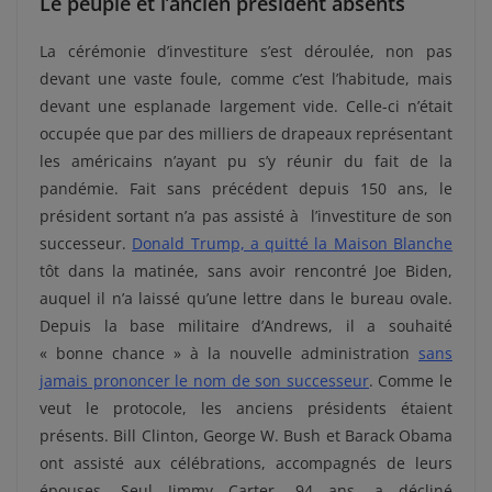
Le peuple et l’ancien président absents
La cérémonie d’investiture s’est déroulée, non pas
devant une vaste foule, comme c’est l’habitude, mais
devant une esplanade largement vide. Celle-ci n’était
occupée que par des milliers de drapeaux représentant
les américains n’ayant pu s’y réunir du fait de la
pandémie. Fait sans précédent depuis 150 ans, le
président sortant n’a pas assisté à l’investiture de son
successeur.
Donald Trump, a quitté la Maison Blanche
tôt dans la matinée, sans avoir rencontré Joe Biden,
auquel il n’a laissé qu’une lettre dans le bureau ovale.
Depuis la base militaire d’Andrews, il a souhaité
« bonne chance » à la nouvelle administration
sans
jamais prononcer le nom de son successeur
. Comme le
veut le protocole, les anciens présidents étaient
présents. Bill Clinton, George W. Bush et Barack Obama
ont assisté aux célébrations, accompagnés de leurs
épouses. Seul Jimmy Carter, 94 ans, a décliné