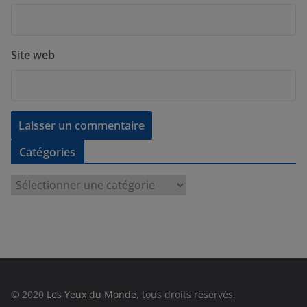
Site web
Catégories
C
a
t
é
g
o
r
© 2020
Les Yeux du Monde
, tous droits réservés.
i