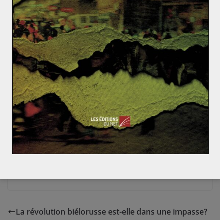
Les adeptes de symboles, retiendront la couleur
violette des tenues de Kamala Harris, Michelle Obama
et Hillary Clinton. Celles-ci étaient porteuses de
messages allant au-delà de simples considérations
esthétiques. Le violet représente d’abord le bipartisme,
mélange de rouge (Parti républicain) et de bleu (Parti
démocrate). Cette couleur fait également référence aux
suffragettes qui se sont battues au début du 20ème
siècle pour le droit de vote des femmes. Enfin c’est
aussi un clin d’œil à Shirley Chisholm, première femme
noire à s’être présentée à l’élection présidentielle, en
1972.
La révolution biélorusse est-elle dans une impasse?