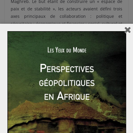
Maghreb. Le but étant de construire un « espace de
paix et de stabilité », les acteurs avaient défini trois
axes principaux de collaboration : politique et
sécuritaire ; économique et financier ; social, culturel et
humain, faisant écho aux thèmes abordés lors du
Forum.
Cependant,
l’Union pour la Méditerranée n’a réellement
jamais atteint les objectifs qu’elle s’était fixés
et n’a
jamais vraiment eu d’impact autre qu’économique sur
la région Méditerranée. Elle a mis en place des accords
bilatéraux de libre échange entre l’UE et le Maroc, la
Tunisie et l’Algérie. Néanmoins, ces accords n’ont fait
que affaiblir les échanges entre les pays maghrébin, et
qu’amplifier leur dépendance exportatrice vis-à-vis de
l’Europe. Selon le monde diplomatique, le commerce
entre les pays d’Afrique du Nord comptait 2% de
l’ensemble du commerce régional.