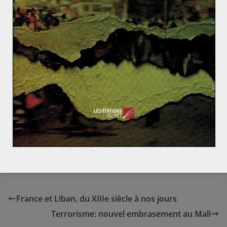
Le président Emmanuel Macron a aussi souligné « la
richesse plurielle » de la population française, venant
directement des régions « du Levant, du Maghreb,
d’Europe du Sud ». Il a affirmé que ces diasporas
étaient « une chance formidable pour la France ». Selon
lui, la France devrait « les aider à réussir y compris de
l’autre côté de la Méditerranée ». Le président de la
République française à annoncé fournir un fond de 100
millions d’euros pour « les entrepreneurs vivant en
France, voulant investir au Maghreb ».
Programme Monde Méditerranéen et Proche Orient
France et Liban, du XIIIe siècle à nos jours
Terrorisme: nouvel embrasement au Mali