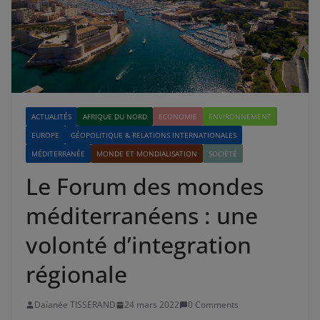
ACTUALITÉS
AFRIQUE DU NORD
ECONOMIE
ENVIRONNEMENT
EUROPE
GÉOPOLITIQUE & RELATIONS INTERNATIONALES
MÉDITERRANÉE
MONDE ET MONDIALISATION
SOCIÉTÉ
Le Forum des mondes
méditerranéens : une
volonté d’integration
régionale
Daïanée TISSERAND
24 mars 2022
0 Comments