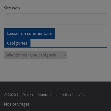
Site web
Catégories
C
a
t
é
g
o
r
© 2020
Les Yeux du Monde
, tous droits réservés.
i
e
Nos ouvrages
s