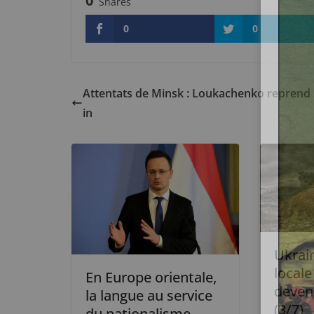
0
Shares
0
0
Attentats de Minsk : Loukachenko reprend 
in
Ukrai
locale
En Europe orientale,
deven
la langue au service
(3/7)
du nationalisme