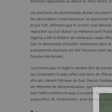
élections législatives au début du mois d’avril. 
Les partisans de Muhammadu Buhari accusent le 
les observateurs internationaux, en particulier 
et par l’UE, affirment que le scrutin s’est dérou
reprocher au clan Buhari sa méfiance tant l’hist
Nigeria a été le théâtre de nombreux coups d’Etat
jour la démocratie s’installer solidement dans l
précédentes élections ont été l’occasion pour les 
fraudes électorales.
La priorité pour le Nigéria semble être de parven
qui composent le pays (elles sont plus de 250) p
africain, devant l’Afrique du Sud. Depuis l’indép
de réformes de décentralisation, qui se donnaie
bien faillit conduire le pays à sa perte. En 1967,
aujourd’hui 36. Évidemment, pour parvenir à unif