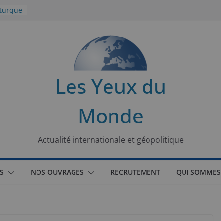
 turque
t
lit
s de la
Les Yeux du
seaux
Monde
tional
Actualité internationale et géopolitique
S
NOS OUVRAGES
RECRUTEMENT
QUI SOMMES