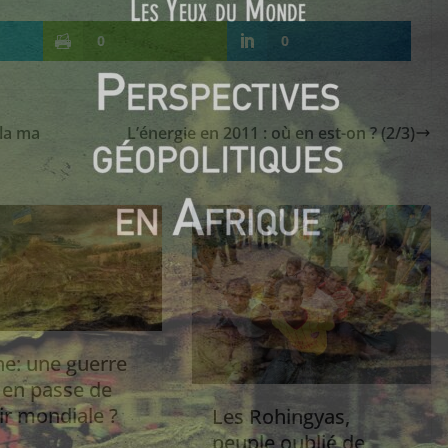
0
0
la ma
L’énergie en 2011 : où en est-on ? (2/3)
ne: une guerre
 en passe de
ir mondiale ?
Les Rohingyas,
peuple oublié de