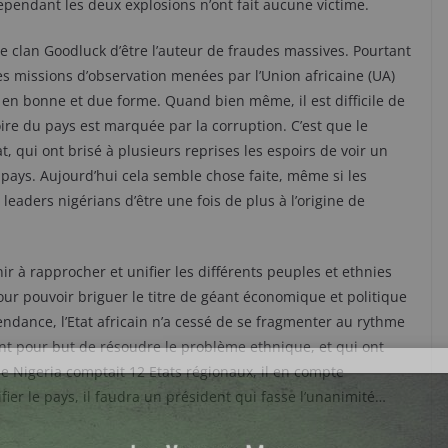
Cependant les deux explosions n’ont fait aucune victime.
clan Goodluck d’être l’auteur de fraudes massives. Pourtant
les missions d’observation menées par l’Union africaine (UA)
lé en bonne et due forme. Quand bien même, il est difficile de
oire du pays est marquée par la corruption. C’est que le
, qui ont brisé à plusieurs reprises les espoirs de voir un
e pays. Aujourd’hui cela semble chose faite, même si les
leaders nigérians d’être une fois de plus à l’origine de
ir à rapprocher et unifier les différents peuples et ethnies
our pouvoir briguer le titre de géant économique et politique
endance, l’Etat africain n’a cessé de se fragmenter au rythme
nt pour but de résoudre le problème ethnique, et qui ont
 le Nigeria comptait 12 Etats régionaux, il en compte
ier le pays, il faudra un président qui fasse l’unanimité…