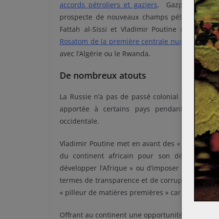
accords pétroliers et gaziers
. Gazprom est pr
prospecte de nouveaux champs pétroliers au
Fattah al-Sissi et Vladimir Poutine ont sign
Rosatom de la première centrale nucléaire égy
avec l’Algérie ou le Rwanda.
De nombreux atouts
La Russie n’a pas de passé colonial en Afrique.
apportée à certains pays pendant les guerr
occidentale.
Vladimir Poutine met en avant des « relations d’
du continent africain pour son développemen
développer l’Afrique » ou d’imposer des règle
termes de transparence et de corruption. Enfin
« pilleur de matières premières » car elle en p
Offrant au continent une opportunité de diversif