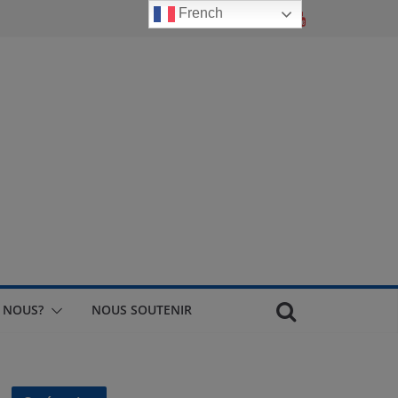
French
 NOUS?
NOUS SOUTENIR