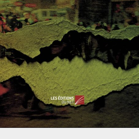
ésent dans le Sahara, Rosneft en Afrique du nord, Lukoil
 Nigeria, Cameroun et au Ghana. En décembre 2017, Abdel
é un nouvel accord de coopération pour
la construction par
ptienne
. Des coopérations sur le plan nucléaire existent aussi
 Elle dispose d’une image plutôt positive en raison de l’aide
es d’indépendance puis pour s’émanciper de la tutelle
égal à égal ». Il argumente sur le fait que son pays a besoin
t économique. Celui-ci n’affiche pas la prétention de «
s de « bonne gouvernance » : Moscou est peu regardante en
, la Russie est moins considérée que d’autres comme un pays
ossède beaucoup.
ier ses partenaires, la Russie
se pose en alternative aux pays