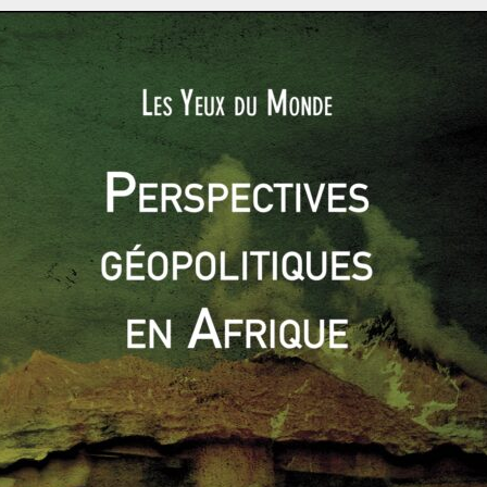
oopération sécuritaire seront signés avec des pays africains,
eaux)
. La Russie est ainsi le premier exportateur d’armes en
aghreb) sur la période 2014 – 2018. Les formateurs russes,
rtout. La célèbre compagnie de mercenaires « SMP Wagner »
tensions
(Libye, RDC, Soudan…). En Afrique subsaharienne, la
n signant des accords de sécurité. Elle a obtenu la levée de
ns d’armes à la République centrafricaine et a ainsi pu
s’y
re existe avec de plus en plus d’États : Botswana, Zimbabwe,
da…
ction minière. La stratégie russe est soutenue par
la présence
sa, Rusal, Norilsk Nickel ou Nordgold qui sont présentes en
n ou encore à Madagascar. Elles y investissent dans la
s rares.
 secteur énergétique africain. Elle s’appuie là aussi sur la
8, Vladimir Poutine a annulé la dette de la Libye contre des
m. En 2012 et 2015, Le Caire et Moscou ont conclu de nombreux