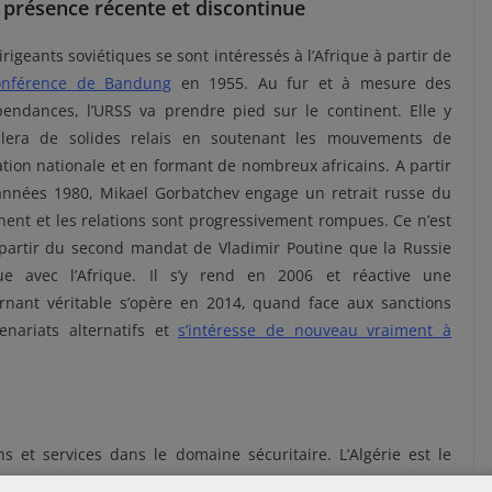
présence récente et discontinue
irigeants soviétiques se sont intéressés à l’Afrique à partir de
onférence de Bandung
en 1955. Au fur et à mesure des
pendances, l’URSS va prendre pied sur le continent. Elle y
allera de solides relais en soutenant les mouvements de
ation nationale et en formant de nombreux africains. A partir
années 1980, Mikael Gorbatchev engage un retrait russe du
nent et les relations sont progressivement rompues. Ce n’est
 partir du second mandat de Vladimir Poutine que la Russie
ue avec l’Afrique. Il s’y rend en 2006 et réactive une
rnant véritable s’opère en 2014, quand face aux sanctions
enariats alternatifs et
s’intéresse de nouveau vraiment à
 et services dans le domaine sécuritaire. L’Algérie est le
en effaçant la dette en échange d’un contrat d’armement. Par