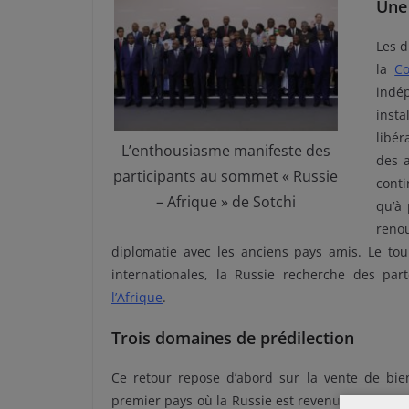
Une 
Les d
la
C
indé
inst
libér
L’enthousiasme manifeste des
des 
participants au sommet « Russie
conti
– Afrique » de Sotchi
qu’à
reno
diplomatie avec les anciens pays amis. Le tou
internationales, la Russie recherche des part
l’Afrique
.
Trois domaines de prédilection
Ce retour repose d’abord sur la vente de biens
premier pays où la Russie est revenue en 2006 