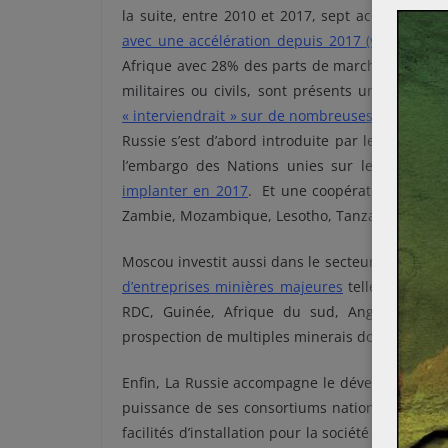
la suite, entre 2010 et 2017, sept accords de c
avec une accélération depuis 2017 (vingt nouv
Afrique avec 28% des parts de marché (49% au M
militaires ou civils, sont présents un peu pa
« interviendrait » sur de nombreuses zones de 
Russie s’est d’abord introduite par le Soudan e
l’embargo des Nations unies sur les livraiso
implanter en 2017
. Et une coopération militai
Zambie, Mozambique, Lesotho, Tanzanie, Rwan
Moscou investit aussi dans le secteur de l’extra
d’entreprises minières majeures
telles que Alro
RDC, Guinée, Afrique du sud, Angola, Souda
prospection de multiples minerais dont les terre
Enfin, La Russie accompagne le développement du
puissance de ses consortiums nationaux. En 200
facilités d’installation pour la société Gazpro