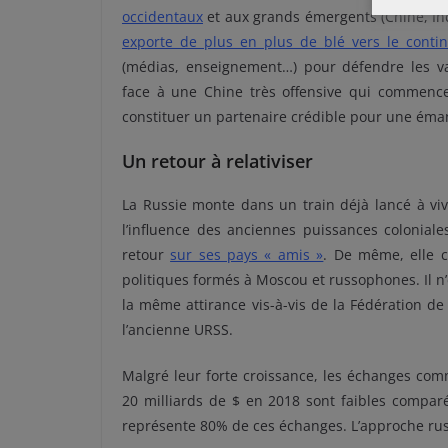
occidentaux
et aux grands émergents (Chine, Ind
exporte de plus en plus de blé vers le contin
(médias, enseignement…) pour défendre les vale
face à une Chine très offensive qui commence à
constituer un partenaire crédible pour une éma
Un retour à relativiser
La Russie monte dans un train déjà lancé à viv
l’influence des anciennes puissances coloniale
retour
sur ses pays « amis »
. De même, elle c
politiques formés à Moscou et russophones. Il n’
la même attirance vis-à-vis de la Fédération de Ru
l’ancienne URSS.
Malgré leur forte croissance, les échanges comm
20 milliards de $ en 2018 sont faibles comparé
représente 80% de ces échanges. L’approche russ