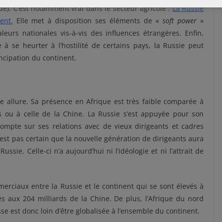
e). C’est notamment vrai dans le secteur agricole :
La Russie
ent.
Elle met à disposition ses éléments de «
soft power
»
urs nationales vis-à-vis des influences étrangères. Enfin,
 se heurter à l’hostilité de certains pays, la Russie peut
ncipation du continent.
e allure. Sa présence en Afrique est très faible comparée à
s ou à celle de la Chine. La Russie s’est appuyée pour son
ompte sur ses relations avec de vieux dirigeants et cadres
est pas certain que la nouvelle génération de dirigeants aura
ssie. Celle-ci n’a aujourd’hui ni l’idéologie et ni l’attrait de
erciaux entre la Russie et le continent qui se sont élevés à
s aux 204 milliards de la Chine. De plus, l’Afrique du nord
e est donc loin d’être globalisée à l’ensemble du continent.