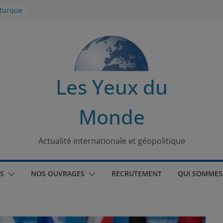
 turque
t
lit
s de la
Les Yeux du
seaux
Monde
tional
Actualité internationale et géopolitique
S
NOS OUVRAGES
RECRUTEMENT
QUI SOMMES