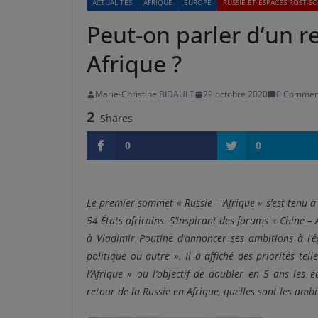
ACTUALITÉS
AFRIQUE
EUROPE
RUSSIE ET ESPACES POST-S
Peut-on parler d’un r
Afrique ?
Marie-Christine BIDAULT
29 octobre 2020
0 Commen
2
Shares
0
0
Le premier sommet « Russie – Afrique » s’est tenu à 
54 États africains. S’inspirant des forums « Chine – 
à Vladimir Poutine d’annoncer ses ambitions à l’é
politique ou autre ». Il a affiché des priorités te
l’Afrique » ou l’objectif de doubler en 5 ans le
retour de la Russie en Afrique, quelles sont les 