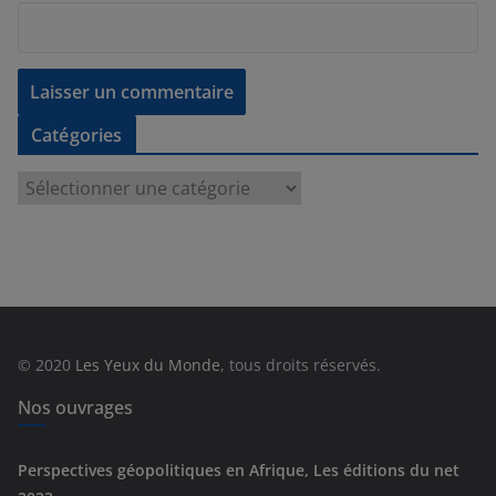
Catégories
C
a
t
é
g
o
r
© 2020
Les Yeux du Monde
, tous droits réservés.
i
e
Nos ouvrages
s
Perspectives géopolitiques en Afrique, Les éditions du net