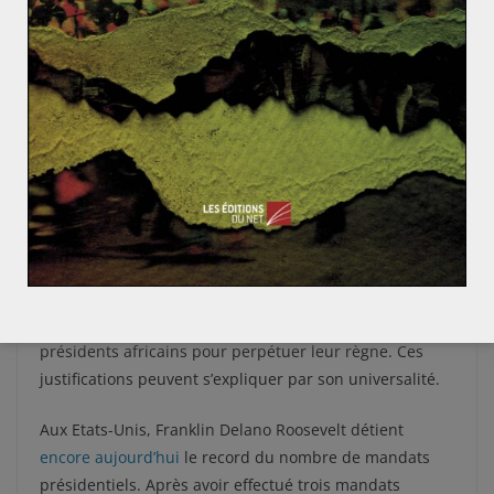
dernier perpètre des massacres à grande échelle à
l’Ouest de son pays, au niveau de la frontière avec la
RDC.
De plus, Faure Gnassingbé Eyadema, président
togolais, a remporté les élections présidentielles de
2020, avec plus de 72% des voix. Il effectue
actuellement son
quatrième mandat
.
Quid de l’Occident ?
La sécurité, la crise économique et la stabilité
institutionnelle sont les motifs évoqués par certains
présidents africains pour perpétuer leur règne. Ces
justifications peuvent s’expliquer par son universalité.
Aux Etats-Unis, Franklin Delano Roosevelt détient
encore aujourd’hui
le record du nombre de mandats
présidentiels. Après avoir effectué trois mandats