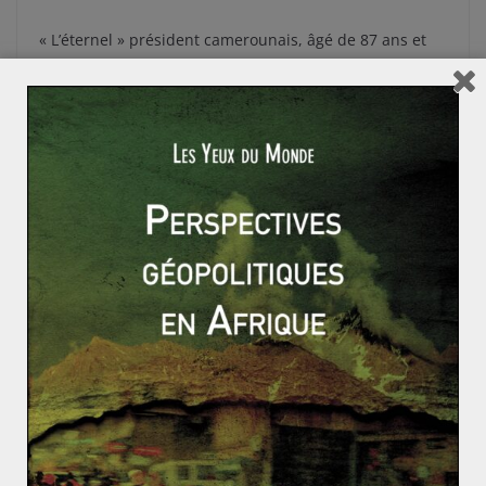
« L’éternel » président camerounais, âgé de 87 ans et
au pouvoir depuis 1982, a été réélu avec plus de 71%
des voix en 2018. Faisant face à une crise économique
accrue et à une insurrection de la minorité anglophone,
l’homme fort de Yaoundé a choisi de consolider son
pouvoir en vue d’endiguer ces maux qui gangrènent
son pays. L’afflux de réfugiés centrafricains compte
parmi les causes qui ont poussé le président
camerounais à jouer la carte de stabilité politique et
institutionnelle.
Quant à Yoweri Museveni, il tient son pays d’une main
de fer. Le dirigeant ougandais a pris le pouvoir en 1986
après un coup d’état contre Milton Obote. Qualifié de
« bon élève » par la FMI, il se maintient à la tête du
pays au fil des années.
Réélu en janvier,
il a pour
objectif d’éradiquer le groupe terroriste ADF-Nalu. Ce