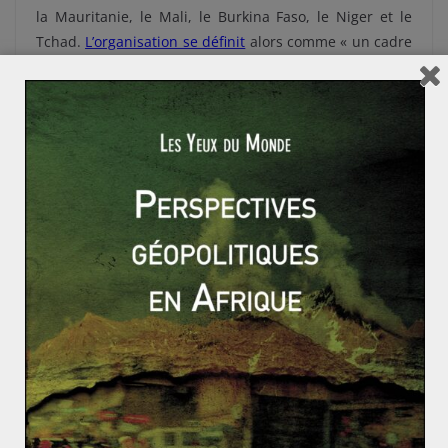
la Mauritanie, le Mali, le Burkina Faso, le Niger et le
Tchad.
L’organisation se définit
alors comme « un cadre
institutionnel de coordination et de suivi de
coopération régionale ». Son objectif est d’allier
développement et sécurité au sein des états membres.
Le pilier développement vise surtout à attirer et
coordonner les capitaux de l’aide dégagés par les
grands bailleurs de fonds internationaux. Le pilier
sécurité repose quant à lui sur la « force conjointe »,
lancée en 2017. Composée d’une demi-douzaine de
bataillons issus des armées nationales, son défi est de
couvrir les frontières. Soit, les zones où se concentrent
la majorité des attaques djihadistes. Cette force va vite
souffrir des mêmes problèmes qui touchent les armées
nationales. Le manque de financement, l’inertie
organisationnelle, les problèmes de coordination et la
défiance entre voisins limitent son efficacité.