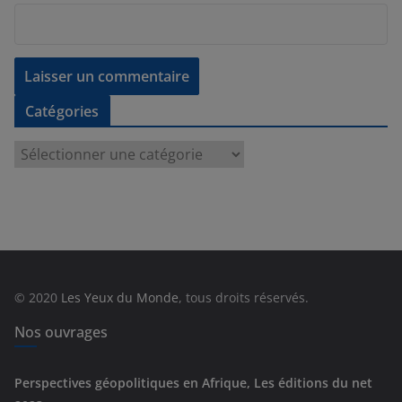
Catégories
C
a
t
é
g
o
r
© 2020
Les Yeux du Monde
, tous droits réservés.
i
e
Nos ouvrages
s
Perspectives géopolitiques en Afrique, Les éditions du net