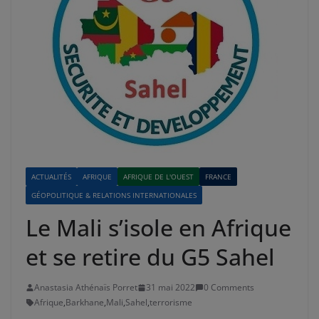
ACTUALITÉS
AFRIQUE
AFRIQUE DE L'OUEST
FRANCE
GÉOPOLITIQUE & RELATIONS INTERNATIONALES
Le Mali s’isole en Afrique
et se retire du G5 Sahel
Anastasia Athénaïs Porret
31 mai 2022
0 Comments
Afrique
,
Barkhane
,
Mali
,
Sahel
,
terrorisme