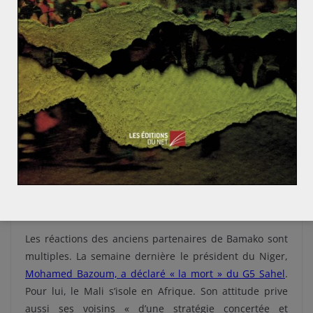
Sur le plan tactique, la force conjointe bénéficiait
essentiellement de l’appui de la France. L’opération
Barkhane, lancée en 2014, a fourni matériel, conseil et
formation aux armées du G5. L’ONU est présente via un
plan de soutien
qui s’étend à dix pays sahéliens. Enfin,
l’armée malienne bénéficiait d’un plan de formation de
l’Union européenne (EUTM Mali).
Quel avenir pour le G5 sahel ? Des avis
divergents.
Les réactions des anciens partenaires de Bamako sont
multiples. La semaine dernière le président du Niger,
Mohamed Bazoum, a déclaré « la mort » du G5 Sahel
.
Pour lui, le Mali s’isole en Afrique. Son attitude prive
aussi ses voisins « d’une stratégie concertée et