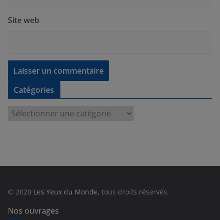
Site web
Catégories
C
a
t
é
g
o
r
© 2020
Les Yeux du Monde
, tous droits réservés.
i
e
Nos ouvrages