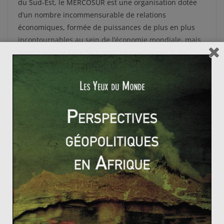
du Sud-Est, le MERCOSUR est une organisation dotée
d’un nombre incommensurable de relations
économiques, formée de puissances de plus en plus
incontournables au sein de l’économie mondiale, mais
devant encore faire face pour se développer, à un
certain nombre d’enjeux et de défis à venir.
A la tête de ces enjeux, l’importante pauvreté de la
zone, inquiétante de par la proportion importante de la
population vivant aujourd’hui sous le seuil de pauvreté,
mais aussi des déséquilibres persistants au sein de
l’organisation, le Brésil, désormais sixième puissance
mondiale devant le Royaume-Uni représentant à lui
seul 80% du PIB de la zone, et des conflits d’intérêt, en
particulier entre ce même pays et l’Argentine, deux
entités rivales ne souhaitant pas vraiment voir leurs
intérêts respectifs être diminués.
Une fois ces défis accomplis, alors seulement le