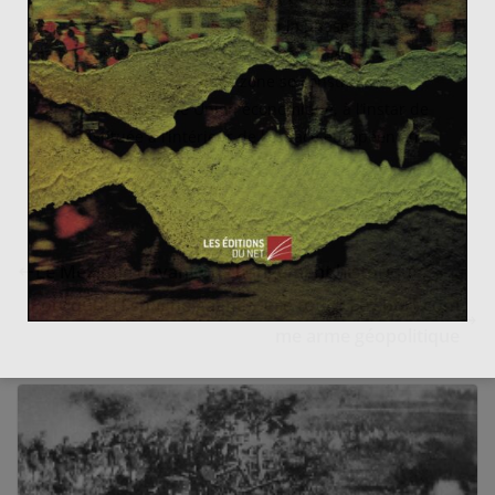
MERCOSUR pourra-t-il accéder à la phase suivante de
la typologie de Balassa : voir un véritable marché
commun à l’intérieur de la zone se constituer, mais
aussi et surtout une Union économique, à l’instar de
celle instituée à l’intérieur de l’espace européen être
créee.
Le Mexique devant un changement historique
Pourquoi l’Espagne gagne-t-elle tout ? Le sport com
me arme géopolitique