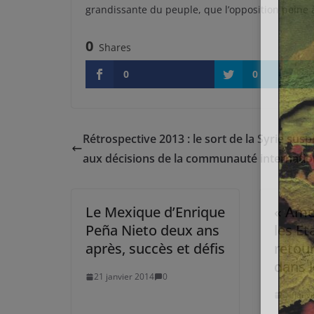
grandissante du peuple, que l’opposition peine à 
0
Shares
0
0
Rétrospective 2013 : le sort de la Syrie sus
aux décisions de la communauté internatio
Le Mexique d’Enrique
« Amer
Peña Nieto deux ans
les Et
après, succès et défis
retour
dans 
21 janvier 2014
0
21 janv