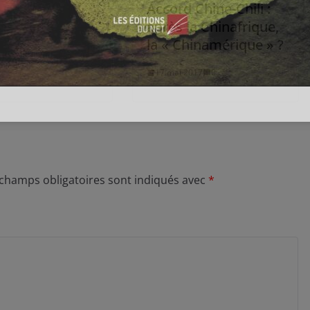
Accord Chine-Chili :
après la Chinafrique,
la « Chinamérique » ?
17 mai 2017
0
 champs obligatoires sont indiqués avec
*