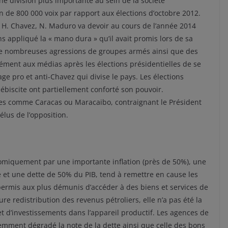
une division plus importante au sein de la société
 de 800 000 voix par rapport aux élections d’octobre 2012.
de H. Chavez, N. Maduro va devoir au cours de l’année 2014
ens appliqué la « mano dura » qu’il avait promis lors de sa
 de nombreuses agressions de groupes armés ainsi que des
ment aux médias après les élections présidentielles de se
age pro et anti-Chavez qui divise le pays. Les élections
biscite ont partiellement conforté son pouvoir.
lles comme Caracas ou Maracaibo, contraignant le Président
lus de l’opposition.
nomiquement par une importante inflation (près de 50%), une
té et une dette de 50% du PIB, tend à remettre en cause les
 a permis aux plus démunis d’accéder à des biens et services de
re redistribution des revenus pétroliers, elle n’a pas été la
t d’investissements dans l’appareil productif. Les agences de
emment dégradé la note de la dette ainsi que celle des bons