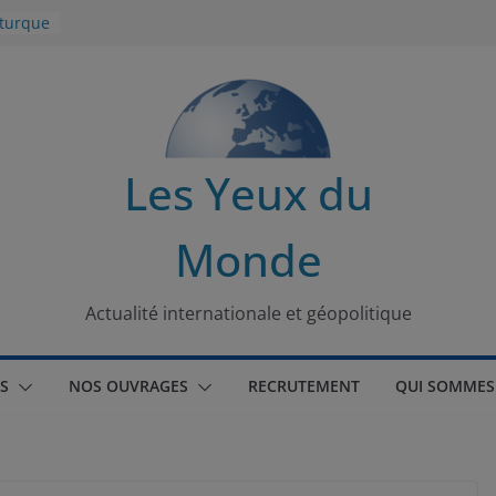
 turque
t
lit
s de la
Les Yeux du
seaux
Monde
tional
Actualité internationale et géopolitique
S
NOS OUVRAGES
RECRUTEMENT
QUI SOMMES