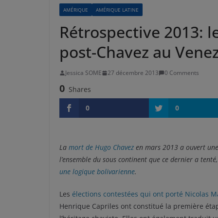
AMÉRIQUE
AMÉRIQUE LATINE
Rétrospective 2013: le
post-Chavez au Vene
Jessica SOME
27 décembre 2013
0 Comments
0
Shares
0
0
La
mort de Hugo Chavez
en mars 2013 a ouvert une 
l’ensemble du sous continent que ce dernier a tenté
une logique bolivarienne
.
Les
élections contestées qui ont porté Nicolas 
Henrique Capriles ont constitué la première étape