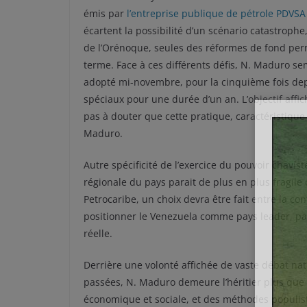
émis par
l’entreprise publique de pétrole PDVSA
écartent la possibilité d’un scénario catastrophe,
de l’Orénoque, seules des réformes de fond pe
terme. Face à ces différents défis, N. Maduro s
adopté mi-novembre, pour la cinquième fois depu
spéciaux pour une durée d’un an. L’objectif affiché
pas à douter que cette pratique, caractéristique 
Maduro.
Autre spécificité de l’exercice du pouvoir chaviste
régionale du pays parait de plus en plus fragile
Petrocaribe, un
choix devra être fait entre la co
positionner le Venezuela comme pays leader, par
réelle.
Derrière une volonté affichée de vaste débat na
passées, N. Maduro demeure l’héritier plus que 
économique et sociale, et des méthodes populiste