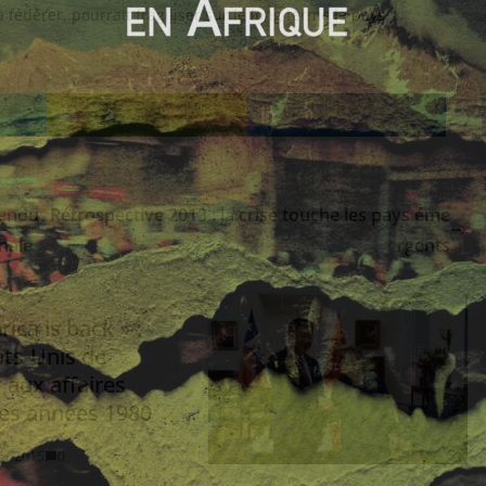
fédérer, pourrait fragiliser sur le long terme le pays.
0
0
pendu
Rétrospective 2013 : la crise touche les pays éme
nale
rgents
ica is back » :
ats-Unis de
 aux affaires
les années 1980
ier 2015
0