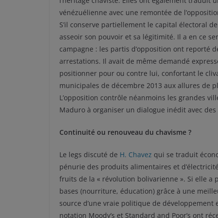
l’héritage chaviste. Elles ont également traduit 
vénézuélienne avec une remontée de l’opposition
S’il conserve partiellement le capital électoral 
asseoir son pouvoir et sa légitimité. Il a en ce s
campagne : les partis d’opposition ont reporté
arrestations. Il avait de même demandé expressé
positionner pour ou contre lui, confortant le cliv
municipales de décembre 2013 aux allures de plé
L’opposition contrôle néanmoins les grandes vi
Maduro à organiser un dialogue inédit avec des é
Continuité ou renouveau du chavisme ?
Le legs discuté de
H. Chavez
qui se traduit éco
pénurie des produits alimentaires et d’électrici
fruits de la « révolution bolivarienne ». Si elle
bases (nourriture, éducation) grâce à une meilleu
source d’une vraie politique de développement e
notation Moody’s et Standard and Poor’s ont réc