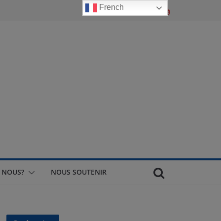
French
 NOUS?
NOUS SOUTENIR