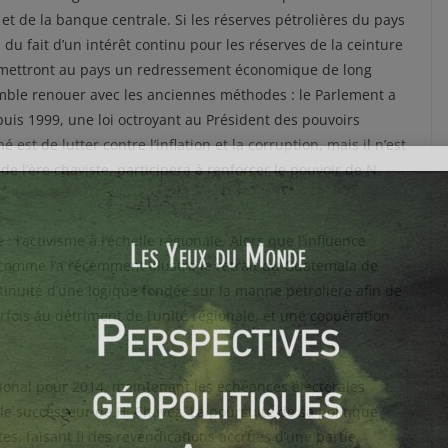
et de la banque centrale. Si les réserves pétrolières du pays
 du fait d’un intérêt continu pour les réserves de la ceinture
rmettront au pays un redressement économique de long
emble renouer avec les anciennes méthodes : le Parlement a
is 1999, une loi octroyant au Président des pouvoirs
 est de lutter contre l’inflation et la corruption, mais il n’est
de l’ère chaviste, participera à renforcer le pouvoir de N.
 : l’activisme à l’échelle régionale. Alors que l’influence
 comme l’a récemment illustré le retrait du Guatemala de
ntinuité d’une logique fondée sur la manne pétrolière afin de
fois au détriment de l’unité régionale, et une coopération
tional pour 2014, maintenant les échéances électorales
le successeur de H. Chavez. La poursuite de sa politique
s, faisant fi des revendications accrues d’une partie