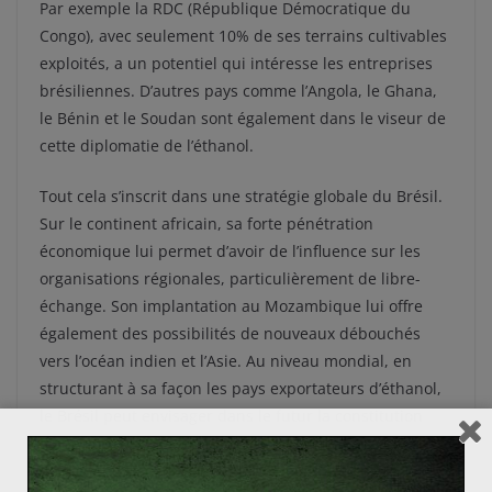
Par exemple la RDC (République Démocratique du
Congo), avec seulement 10% de ses terrains cultivables
exploités, a un potentiel qui intéresse les entreprises
brésiliennes. D’autres pays comme l’Angola, le Ghana,
le Bénin et le Soudan sont également dans le viseur de
cette diplomatie de l’éthanol.
Tout cela s’inscrit dans une stratégie globale du Brésil.
Sur le continent africain, sa forte pénétration
économique lui permet d’avoir de l’influence sur les
organisations régionales, particulièrement de libre-
échange. Son implantation au Mozambique lui offre
également des possibilités de nouveaux débouchés
vers l’océan indien et l’Asie. Au niveau mondial, en
structurant à sa façon les pays exportateurs d’éthanol,
le Brésil peut envisager dans le futur la constitution
d’une sorte d’OPEP du pétrole vert dont il serait le chef
de file. Entre solidarité culturelle et stratégie