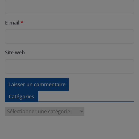
E-mail
*
Site web
Catégories
C
a
t
é