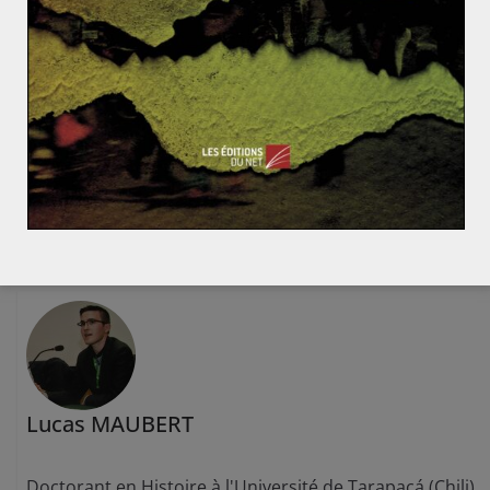
Pour en savoir plus sur l’actuel Président
Mauricio Macri
:
Argentine : l’année
tourmentée de Mauricio Macri
Ouganda-Tanzanie, une alliance renforcée
Sadiq Khan, le nouveau patron europhile de Londres
Lucas MAUBERT
Doctorant en Histoire à l'Université de Tarapacá (Chili).