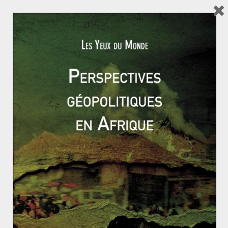
de libéralisation,
Nestor Kirchner (2003-2007) puis sa
femme Cristina (2007-2015)
adhérèrent au dirigisme
économique et conçurent le mouvement comme un
parti social-démocrate voire socialiste. Il s’agit avant
tout d’une idéologie personnaliste et populiste,
transcendant les clivages traditionnels.
Les troubles politiques et judiciaires du gouvernement
de Cristina Kirchner (2007-2015) entraînèrent la défaite
du parti justicialiste au profit de Mauricio Macri, libéral.
L’état actuel d’affaiblissement du péronisme pourrait
annoncer son effacement en tant qu’élément
structurant du système politique argentin et une
évolution pouvant s’apparenter à celle du gaullisme en
France, devenu une référence dans le débat public
plus qu’une force politique. À moins qu’une nouvelle
recomposition du mouvement ne lui permette de
revenir à la
Casa Rosada
.