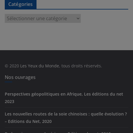
Catégories
C
a
t
é
g
o
r
© 2020
Les Yeux du Monde
, tous droits réservés.
i
e
Nos ouvrages
s
Perspectives géopolitiques en Afrique, Les éditions du net
2023
Les nouvelles routes de la soie chinoises : quelle évolution ?
– Editions du Net, 2020