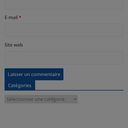
E-mail
*
Site web
Catégories
C
a
t
é
g