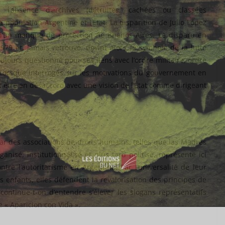
 l’absence d’archives (détruites, cachées ou classées
la population Argentine et l’État. La disparition de Julio López
 d’un manque de protection de Buenos Aires. Le disparu en
9 et, jamais retrouvé, devint alors le symbole de la lutte
toujours questionné pour ses liens avec l’ordre militaire, ordre
 Lorsque interrogés sur les motivations du gouvernement en
 être en désaccord avec une vision de l’État comme dirigeant
par des associations de droits humains, telles que las Madres
isé, institutionnalisé et plus tard politisé, représente ici
tre l’autoritarisme en Argentine. Par l’universalité de leur
 enfants, elles défendent la revalorisation des principes de
 continue-t-on d’entendre s’élever les slogans représentatifs
 « Aparicion con Vida ».