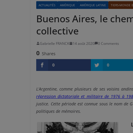
ACTUALITÉS
AMÉRIQUE
AMÉRIQUE LATINE
TIERS-MONDE 
Buenos Aires, le che
collective
Gabrielle FRANCK
14 août 2020
0 Comments
0
Shares
0
0
L’Argentine, comme plusieurs de ses voisins andin
répression dictatoriale et militaire de 1976 à 19
justice. Cette période est connue sous le nom de 
politiques de mémoires.