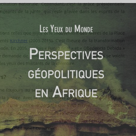
liation nationale. Cependant, c’est la grâce présidentielle
rigeants de la junte, qui reste gravée dans les esprits de la
ons telles que Hijos et le mouvement des Mères de la Place
ments
Kirchner
(2003-2015). C’est l’heure de la transformation
de. En 2005, les lois « Punto final » et « Obedencia Debida »
 demande de pardon officielle de l’État. Les procès se voient
 les yeux des militants de la mémoire.
rs?
ne toujours au sein de la population. En effet, une part des
a justice. Avec la libération en 2008 d’Alfredo Astiz et d’une
ge d’une justice impartiale qui s’est ternie. Ainsi, en 2018,
rompue. 56.4% en dénonçait la malhonnêteté de la société
 Pour 48.2% d’entre eux, il s’agissait plus précisément d’un
ésultat de causes culturelles.