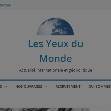
 turque
t
lit
s de la
Les Yeux du
seaux
Monde
tional
Actualité internationale et géopolitique
S
NOS OUVRAGES
RECRUTEMENT
QUI SOMMES