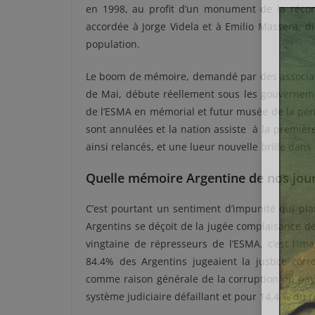
en 1998, au profit d’un monument de la réconci
accordée à Jorge Videla et à Emilio Massera, di
population.
Le boom de mémoire, demandé par des associati
de Mai, débute réellement sous les gouverne
de l’ESMA en mémorial et futur musée de la pério
sont annulées et la nation assiste à la première
ainsi relancés, et une lueur nouvelle brille dans
Quelle mémoire Argentine de nos jou
C’est pourtant un sentiment d’impunité qui pla
Argentins se déçoit de la jugée complaisance de l
vingtaine de répresseurs de l’ESMA, c’est l’ima
84.4% des Argentins jugeaient la justice cor
comme raison générale de la corruption du pays.
système judiciaire défaillant et pour 14.4 % du r