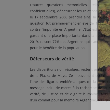
D’autres questions mémorielles, telles que
confidentielles), dénaturent les relations entre 
le 17 septembre 2006 prendra ainsi la figure
question fut premièrement enlevé de 1976 à 197
contre l’impunité en Argentine. L’État est ainsi 
gardant une place importante dans la société.
2019, ce sont 77% des Argentins qui s’annoncent
pour le bénéfice de la population.
Défenseurs de vérité
Les disparitions non résolues, restent portées 
de la Plazza de Mayo. Ce mouvement social organ
l’une des figures emblématiques de la lutte con
message, celui de mères à la recherche de leurs
vérité, de justice et de dignité humaine. Ainsi
d’un combat pour la mémoire Argentine, tels que