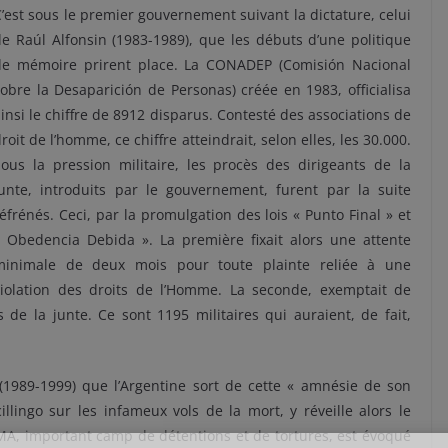
’est sous le premier gouvernement suivant la dictature, celui
e Raúl Alfonsin (1983-1989), que les débuts d’une politique
de mémoire prirent place. La CONADEP (Comisión Nacional
obre la Desaparición de Personas) créée en 1983, officialisa
insi le chiffre de 8912 disparus. Contesté des associations de
roit de l’homme, ce chiffre atteindrait, selon elles, les 30.000.
Sous la pression militaire, les procès des dirigeants de la
junte, introduits par le gouvernement, furent par la suite
éfrénés. Ceci, par la promulgation des lois « Punto Final » et
« Obedencia Debida ». La première fixait alors une attente
minimale de deux mois pour toute plainte reliée à une
violation des droits de l’Homme. La seconde, exemptait de
s de la junte. Ce sont 1195 militaires qui auraient, de fait,
1989-1999) que l’Argentine sort de cette « amnésie de son
illingo sur les infameux vols de la mort, y réveille alors le
SMA, important camp de détentions et de tortures, est évoqué