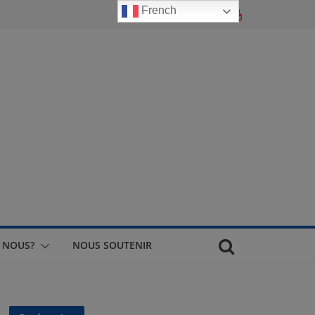
French
 NOUS?
NOUS SOUTENIR