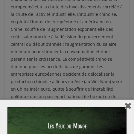
européens) et à la chute des investissements corrélée à
la chute de l’activité industrielle. L’industrie chinoise,
ou plutôt l’industrie européenne et américaine en
Chine, souffre de l’augmentation exponentielle des
coûts salariaux due à la décision du gouvernement
central du début d’année : l’augmentation du salaire
minimum pour stimuler la consommation et donc
pérenniser la croissance. La compétitivité chinoise
diminue pour les produits bas de gamme. Les
entreprises européennes décident de délocaliser la
production chinoise ailleurs en Asie (au Viêt Nam) voire
en Chine intérieure, quitte à souffrir de l’instabilité
politique due au passeport national (le hukou) ou du
manque d’infrastructures.
Mais le rêve du gouvernement échoue : les chinois
vieillissants épargnent en prévision de leur retraite,
contre l’insuffisance de protection sociale, et l’inflation