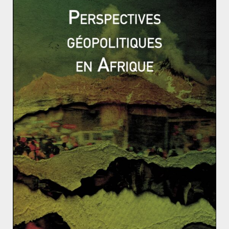
ronge les bénéfices des hausses de salaire. La Chine se
trouve également dans l’impasse de la crise et le
régime politique tremble.
Le non-sens du soutien actuel à l’Espagne
Stratégie perdante pour Al Qaeda au Yémen
La Chine apte à un consensus dans « sa
» mer ?
9 novembre 2015
0