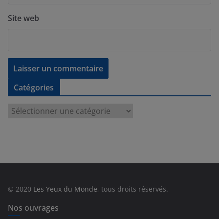
Site web
Catégories
C
a
t
é
g
o
r
© 2020
Les Yeux du Monde
, tous droits réservés.
i
e
Nos ouvrages