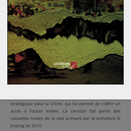
En Asie du Sud, le vainqueur de cette décision est
certainement la Chine. En coupant cette aide, et en
rompant ainsi le partenariat traditionnel avec le
Pakistan, Trump pourrait pousser le pays dans la
sphère d’influence de Pékin et de Moscou.
La Chine a
d’ores et déjà pris la défense du Pakistan
, en
reconnaissant la « contribution exceptionnelle » du
pays dans la lutte contre le terrorisme. Le
retournement de Trump arrive à un moment opportun
pour la Chine qui a signé un contrat en 2015 avec le
Pakistan, visant à établir un « corridor économique ».
Cet accord permettra à la Chine d’acheminer
directement ses marchandises jusqu’à l’océan Indien,
tout en s’approvisionnant en hydrocarbures. Accord
stratégique pour la Chine, qui lui permet de s’offrir un
accès à l’océan Indien. Ce corridor fait partie des
nouvelles routes de la soie prévues par le président Xi
Jinping en 2013.