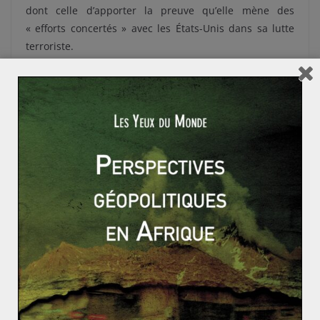
dont celle d’apporter la preuve qu’elle mène des
« efforts concertés » avec les États-Unis dans sa lutte
terroriste.
Cette aide financière sera réduite quelques années
plus tard, suite à l’opération Geronimo. Après plusieurs
années de traque, les services secrets américains
repèrent Ben Laden et sa famille dans la ville
d’Abbottabad au nord du Pakistan. Le gouvernement
américain souhaite comprendre la présence de Ben
Laden sur le territoire pakistanais et s’interroge alors
sur la fiabilité de leur allié. Suite à cet épisode,
l’administration d’Obama va réévaluer l’aide
américaine, qui sera réduite d’un tiers, soit environ 800
millions de dollars.
Une aubaine pour la Chine