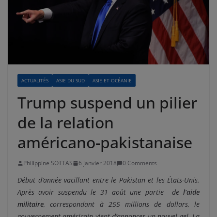
ACTUALITÉS
ASIE DU SUD
ASIE ET OCÉANIE
Trump suspend un pilier
de la relation
américano-pakistanaise
Philippine SOTTAS
6 janvier 2018
0 Comments
Début d’année vacillant entre le Pakistan et les États-Unis.
Après avoir suspendu le 31 août une partie de
l’aide
militaire
, correspondant à 255 millions de dollars, le
gouvernement américain vient d’annoncer un nouvel gel. La