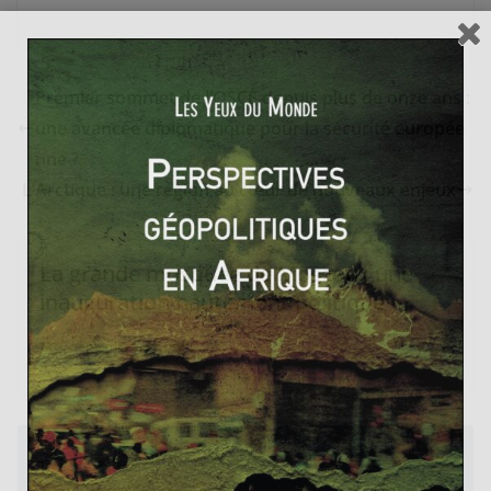
Premier sommet de l’OSCE depuis plus de onze ans :
une avancée diplomatique pour la sécurité europée
nne ?
L’Arctique : une région au cœur de nouveaux enjeux
La grande mosquée de Moscou : une
inauguration hautement politique
30 septembre 2015
0