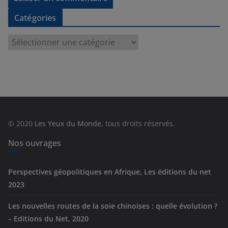
Catégories
C
a
t
é
g
o
r
© 2020
Les Yeux du Monde
, tous droits réservés.
i
e
Nos ouvrages
s
Perspectives géopolitiques en Afrique, Les éditions du net
2023
Les nouvelles routes de la soie chinoises : quelle évolution ?
– Editions du Net, 2020