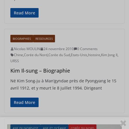
Read More
BIOGRAPHIES
RESSOURCES
Nicolas MOULIN
24 novembre 2010
0 Comments
Chine
,
Corée du Nord
,
Corée du Sud
,
Etats-Unis
,
histoire
,
Kim Jong Il
,
URSS
Kim Il-sung – Biographie
Né Kim Song-ju à Man’gyndae près de Pyongyang le 15
avril 1912, et y meurt le 8 juillet 1994. Dirigeant
Read More
ASIE DU NORD-EST
ASIE ET OCÉANIE
CORÉE DU NORD