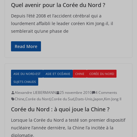
Quel avenir pour la Corée du Nord ?
Depuis l’été 2008 et l’accident cérébral qui a
lourdement affaibli le leader coréen Kim Jong-il, il
semblerait qu’une phase de
Read More
ASIE DU NORD-EST
ASIE ET OCÉANIE
CHINE
CORÉE DU NORD
SUJETS CHAUDS
Alexandre LIEBERMANN
25 novembre 2010
4 Comments
Chine
,
Corée du Nord
,
Corée du Sud
,
Etats-Unis
,
Japon
,
Kim Jong Il
Corée du Nord : à quoi joue la Chine ?
Lorsque la Corée du Nord a testé son premier dispositif
nucléaire l’année dernière, la Chine l’a incitée à la
diplomatie.