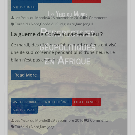
SUJETS CHAUDS
Les Yeux du Monde
23 novembre 2010
4 Comments
Corée du Nord
,
Corée du Sud
,
guerre
,
Kim Jong Il
La guerre de Corée aura-t-elle lieu ?
Ce mardi, des dizaines d’obus nord-coréens ont visé
une île sud-coréenne pendant plus d’une heure. Le
bilan n’est pas anodin :
Read More
ASIE DU NORD-EST
ASIE ET OCÉANIE
CORÉE DU NORD
SUJETS CHAUDS
Les Yeux du Monde
29 septembre 2010
2 Comments
Corée du Nord
,
Kim Jong Il