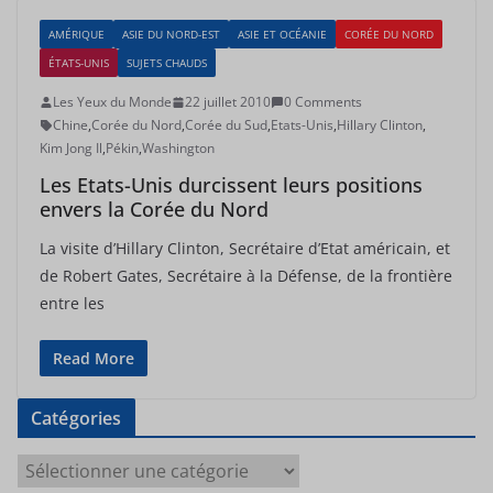
AMÉRIQUE
ASIE DU NORD-EST
ASIE ET OCÉANIE
CORÉE DU NORD
ÉTATS-UNIS
SUJETS CHAUDS
Les Yeux du Monde
22 juillet 2010
0 Comments
Chine
,
Corée du Nord
,
Corée du Sud
,
Etats-Unis
,
Hillary Clinton
,
Kim Jong Il
,
Pékin
,
Washington
Les Etats-Unis durcissent leurs positions
envers la Corée du Nord
La visite d’Hillary Clinton, Secrétaire d’Etat américain, et
de Robert Gates, Secrétaire à la Défense, de la frontière
entre les
Read More
Catégories
C