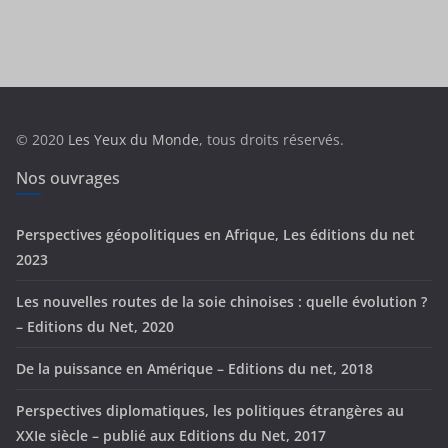
a
t
é
g
o
r
© 2020
Les Yeux du Monde
, tous droits réservés.
i
e
Nos ouvrages
s
Perspectives géopolitiques en Afrique, Les éditions du net
2023
Les nouvelles routes de la soie chinoises : quelle évolution ?
– Editions du Net, 2020
De la puissance en Amérique – Editions du net, 2018
Perspectives diplomatiques, les politiques étrangères au
XXIe siècle – publié aux Editions du Net, 2017