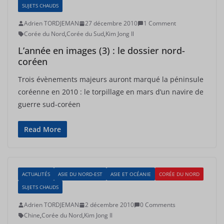
SUJETS CHAUDS
Adrien TORDJEMAN
27 décembre 2010
1 Comment
Corée du Nord
,
Corée du Sud
,
Kim Jong Il
L’année en images (3) : le dossier nord-
coréen
Trois évènements majeurs auront marqué la péninsule
coréenne en 2010 : le torpillage en mars d’un navire de
guerre sud-coréen
Read More
ACTUALITÉS
ASIE DU NORD-EST
ASIE ET OCÉANIE
CORÉE DU NORD
SUJETS CHAUDS
Adrien TORDJEMAN
2 décembre 2010
0 Comments
Chine
,
Corée du Nord
,
Kim Jong Il