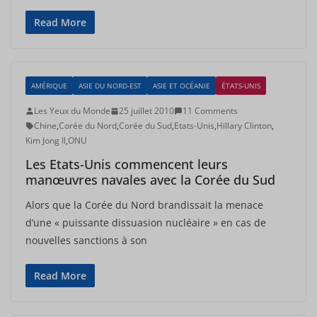
Read More
AMÉRIQUE
ASIE DU NORD-EST
ASIE ET OCÉANIE
ÉTATS-UNIS
Les Yeux du Monde
25 juillet 2010
11 Comments
Chine
,
Corée du Nord
,
Corée du Sud
,
Etats-Unis
,
Hillary Clinton
,
Kim Jong Il
,
ONU
Les Etats-Unis commencent leurs
manœuvres navales avec la Corée du Sud
Alors que la Corée du Nord brandissait la menace
d’une « puissante dissuasion nucléaire » en cas de
nouvelles sanctions à son
Read More