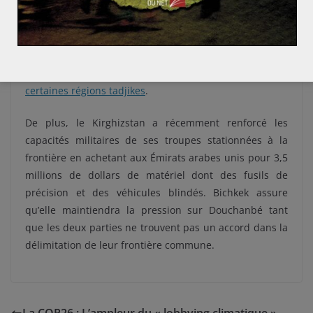
de pousser le Tadjikistan à s’assoir à la table des
négociations. La fermeture de la frontière
s’accompagne également d’une interruption de
transport de marchandises en provenance du
Kirghizstan,
isolant encore plus que d’habitude
certaines régions tadjikes
.
De plus, le Kirghizstan a récemment renforcé les
capacités militaires de ses troupes stationnées à la
frontière en achetant aux Émirats arabes unis pour 3,5
millions de dollars de matériel dont des fusils de
précision et des véhicules blindés. Bichkek assure
qu’elle maintiendra la pression sur Douchanbé tant
que les deux parties ne trouvent pas un accord dans la
délimitation de leur frontière commune.
La COP26 : L’ampleur du « lobbying climatique »