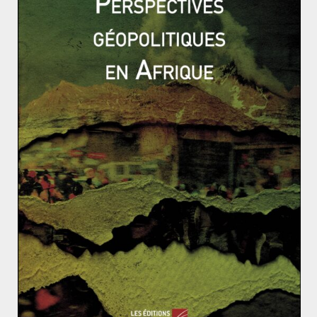
culturels qui unissent les deux pays et vise également à
rassurer les populations concernant l’émergence d’un
conflit ouvert à la frontière. Ces négociations ont aussi
débouché sur la signature de quatre accords de
collaboration entre Douchanbé et Bichkek, sans
qu’aucun d’entre eux ne porte sur l’épineuse question
de la démarcation de la frontière, cette dernière ayant
été confiée à une commission mixte créée pour
l’occasion.
La progression de la résolution des différends
frontaliers demeure cependant très limitée, Bichkek
dénonçant un manque de volonté politique de la part
de Douchanbé. La population tadjike vivant à proximité
des zones contestées augmente plus rapidement que
celle kirghize, conférant ainsi au Tadjikistan un
avantage supplémentaire dans le cadre de
négociations futures. Le Kirghizstan tente néanmoins