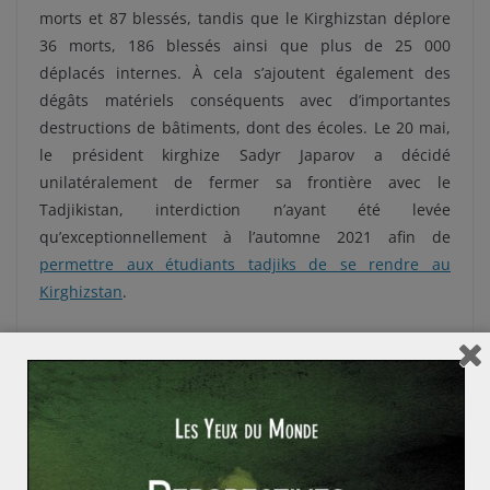
morts et 87 blessés, tandis que le Kirghizstan déplore
36 morts, 186 blessés ainsi que plus de 25 000
déplacés internes. À cela s’ajoutent également des
dégâts matériels conséquents avec d’importantes
destructions de bâtiments, dont des écoles. Le 20 mai,
le président kirghize Sadyr Japarov a décidé
unilatéralement de fermer sa frontière avec le
Tadjikistan, interdiction n’ayant été levée
qu’exceptionnellement à l’automne 2021 afin de
permettre aux étudiants tadjiks de se rendre au
Kirghizstan
.
Des avancés limitées
Fin juin, Sadyr Japarov s’est rendu à Douchanbé où il
s’est entretenu avec son homologue tadjik, Emomali
Rahmon. Le communiqué commun publié à l’issue de
cette réunion met en avant les liens historiques et