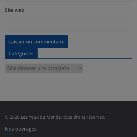
Site web
Catégories
C
a
t
é
g
o
r
© 2020
Les Yeux du Monde
, tous droits réservés.
i
e
Nos ouvrages
s