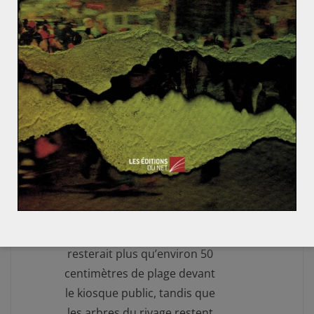
Tamarin, 21 mai 2026 : vue
aérienne de l’embouchure de
la rivière, dont l’élargissement
rapide témoigne de la
poursuite de l’érosion, malgré
les interventions d’urgence.
Selon Percy Yip Tong, il ne
resterait plus qu’environ 50
centimètres de plage devant
le kiosque public, tandis que
les arbres du rivage restent