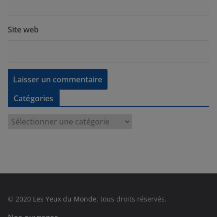
Site web
Catégories
C
a
t
é
g
o
r
© 2020
Les Yeux du Monde
, tous droits réservés.
i
e