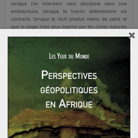
lorsque l’on intervient sans discipline dans une
embouchure, lorsque le transit sédimentaire est
contrarié, lorsque le récif produit moins de sable et
que la plage n’est plus nourrie par les cycles naturels
qui la soutenaient, l’érosion, au-delà du phénomène
physique, devient la signature topographique d’une
intelligence publique insuffisamment armée. Les
rochers, les géotextiles, le dessablage d’urgence et le
recours annoncé à des consultants spécialisés peuvent
ralentir l’assaut, mais ne remplacent pas une doctrine
nationale du littoral.