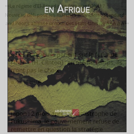
Le régime d’El-Assad plus fort que l’ONU ?
Nouveau défi pour les marchés financiers : Standard
and Poor’s abaisse la note des Etats-Unis de AAA à A
A+
« Les Etats-Unis parient sur le futur de
l’Inde » (H. Clinton) : en même temps, ils
n’ont pas le choix
20 juillet 2011
0
Japon : 2 mois après la catastrophe de
Fukushima, le gouvernement refuse de
remettre en question la stratégie