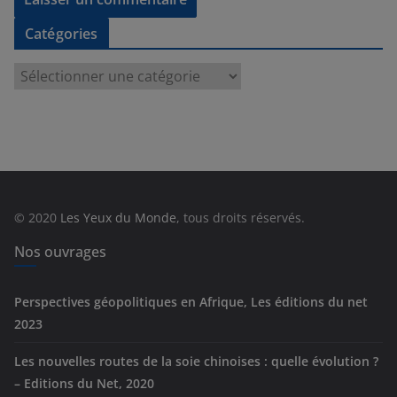
Catégories
C
a
t
é
g
o
r
© 2020
Les Yeux du Monde
, tous droits réservés.
i
e
Nos ouvrages
s
Perspectives géopolitiques en Afrique, Les éditions du net
2023
Les nouvelles routes de la soie chinoises : quelle évolution ?
– Editions du Net, 2020