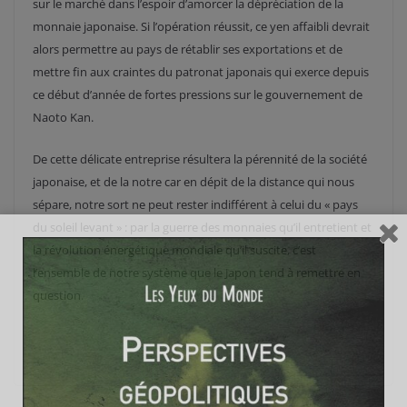
sur le marché dans l’espoir d’amorcer la dépréciation de la
monnaie japonaise. Si l’opération réussit, ce yen affaibli devrait
alors permettre au pays de rétablir ses exportations et de
mettre fin aux craintes du patronat japonais qui exerce depuis
ce début d’année de fortes pressions sur le gouvernement de
Naoto Kan.
De cette délicate entreprise résultera la pérennité de la société
japonaise, et de la notre car en dépit de la distance qui nous
sépare, notre sort ne peut rester indifférent à celui du « pays
du soleil levant » : par la guerre des monnaies qu’il entretient et
la révolution énergétique mondiale qu’il suscite, c’est
l’ensemble de notre système que le Japon tend à remettre en
question.