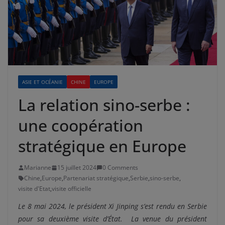
ASIE ET OCÉANIE
CHINE
EUROPE
La relation sino-serbe :
une coopération
stratégique en Europe
Marianne
15 juillet 2024
0 Comments
Chine
,
Europe
,
Partenariat stratégique
,
Serbie
,
sino-serbe
,
visite d'Etat
,
visite officielle
Le 8 mai 2024, le président Xi Jinping s’est rendu en Serbie
pour sa deuxième visite d’État. La venue du président