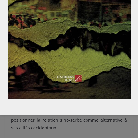
soutien indéfectible de Pékin sur la question de la
reconnaissance du Kosovo
. Cependant, ce
rapprochement géopolitique nourrit la crainte d’une
influence chinoise croissante en Europe, notamment
dans l’UE. En effet, la Serbie est candidate à
l’intégration à l’UE depuis 2009. La date choisie pour la
deuxième venue de Xi Jinping en Serbie n’a, par
ailleurs, pas été choisie au hasard. En effet, elle signe
l’anniversaire du bombardement de l’ambassade
chinoise par l’Organisation du Traité de l’Atlantique
Nord (OTAN) en 1999. Cet épisode avait créé de fortes
tensions entre les ressortissants chinois et les
ambassades américaines partout dans le monde.
Aujourd’hui, on observe qu’il est utilisé comme outil de
rapprochement entre les deux États. Il sert également à
positionner la relation sino-serbe comme alternative à
ses alliés occidentaux.