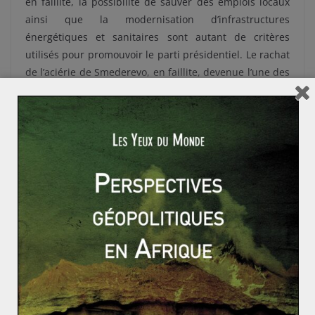
en faillite, la possibilité de sauver des emplois locaux
ainsi que la modernisation d’infrastructures
énergétiques et sanitaires sont autant de critères
utilisés pour promouvoir le parti présidentiel. Le rachat
de l’aciérie de Smederevo, en faillite, devenue l’une des
trois plus grandes entreprises exportatrices de Serbie,
en est la vitrine. Ces effets sont cependant à nuancer
car beaucoup d’entreprises rachetées emploient des
ressortissants chinois
, ne préservant donc pas les
emplois locaux. Les projets chinois représentent, par
ailleurs,
une grande source de pollution
.
Qui se traduisent par une volonté
d’alignement géopolitique…
Le 8 mai dernier, Aleksandar Vučić a réitéré son soutien
à la politique d’une seule Chine de Pékin. Le Président a
affirmé “
Oui, Taiwan est la Chine
” à l’heure d’une hausse
de tensions dans la région. Cette position fait écho au