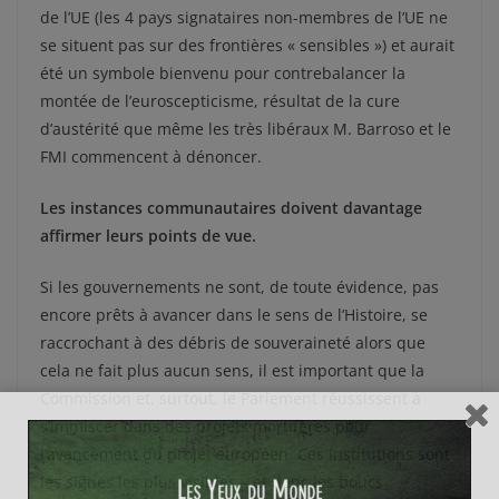
de l’UE (les 4 pays signataires non-membres de l’UE ne
se situent pas sur des frontières « sensibles ») et aurait
été un symbole bienvenu pour contrebalancer la
montée de l’euroscepticisme, résultat de la cure
d’austérité que même les très libéraux M. Barroso et le
FMI commencent à dénoncer.
Les instances communautaires doivent davantage
affirmer leurs points de vue.
Si les gouvernements ne sont, de toute évidence, pas
encore prêts à avancer dans le sens de l’Histoire, se
raccrochant à des débris de souveraineté alors que
cela ne fait plus aucun sens, il est important que la
Commission et, surtout, le Parlement réussissent à
s’immiscer dans des projets mortifères pour
l’avancement du projet européen. Ces institutions sont
les signes les plus visibles – et donc les boucs