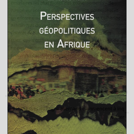
émissaires les plus faciles des gouvernements – de
l’Union européenne dans sa dimension politique (sait-
on encore qui sont Hermann van Rompuy et Catherine
Ashton ?) et doivent affirmer la prédominance de
l’intérêt de l’Union sur les intérêts particuliers des
Etats, quels qu’ils soient. Dans tous les cas, il s’agit de
ne pas commencer à décomposer toutes les avancées
procurées par l’Union européenne. A ses citoyens de
rester sur leurs gardes.
L’Irak : chaos politique, guerre civile larvée, économi
e en trompe l’œil
Les faiblesses de l’ogre allemand commencent à inq
uiéter