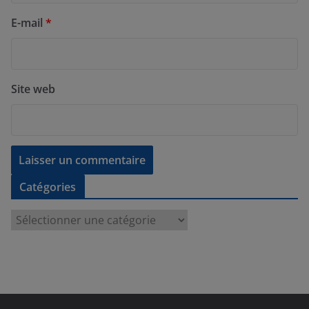
E-mail
*
Site web
Catégories
C
a
t
é
g
o