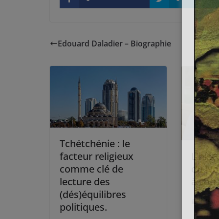
Edouard Daladier – Biographie
Tchétchénie : le
facteur religieux
L’hist
comme clé de
du Nor
lecture des
à son
(dés)équilibres
20 févr
politiques.