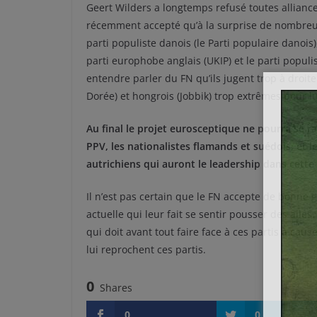
Geert Wilders a longtemps refusé toutes alliance
récemment accepté qu’à la surprise de nombreux 
parti populiste danois (le Parti populaire danois)
parti europhobe anglais (UKIP) et le parti populis
entendre parler du FN qu’ils jugent trop à droit
Dorée) et hongrois (Jobbik) trop extrêmes pour lu
Au final le projet eurosceptique ne pourra se 
PPV, les nationalistes flamands et suédois, et l
autrichiens qui auront le leadership dans cette 
Il n’est pas certain que le FN accepte de bonne
actuelle qui leur fait se sentir pousser des ailes
qui doit avant tout faire face à ces partis à ca
lui reprochent ces partis.
0
Shares
0
0