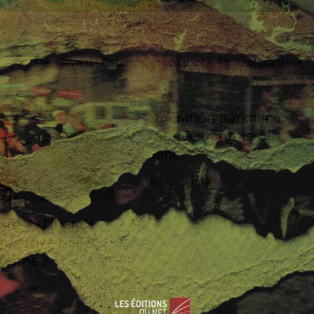
L’enclave de Cabinda, enjeu d’intérêts croissants
Opération Barkhane,
l’armée française au
Sahel
7 août 2014
0
oire de l’Irlande
d arrive-t-elle
 terme ?
ier 2017
0