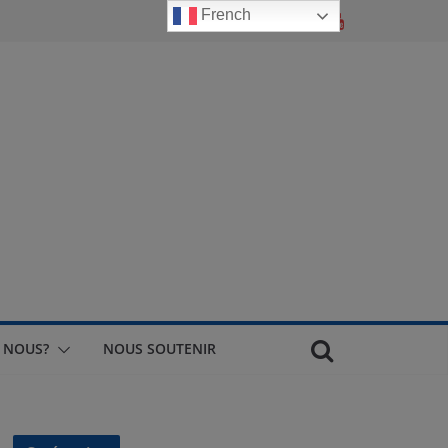
French
 NOUS?
NOUS SOUTENIR