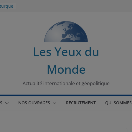
 turque
t
lit
s de la
Les Yeux du
seaux
Monde
tional
Actualité internationale et géopolitique
S
NOS OUVRAGES
RECRUTEMENT
QUI SOMMES