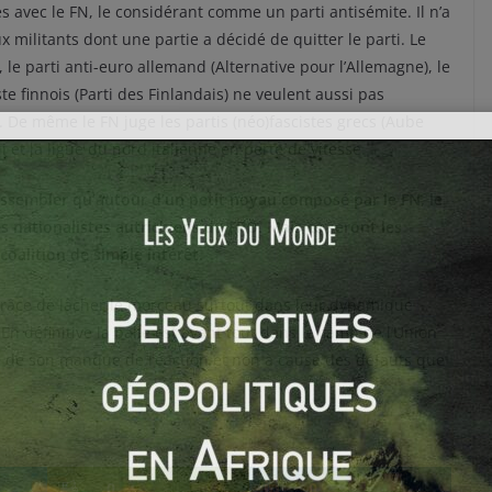
s avec le FN, le considérant comme un parti antisémite. Il n’a
militants dont une partie a décidé de quitter le parti. Le
, le parti anti-euro allemand (Alternative pour l’Allemagne), le
te finnois (Parti des Finlandais) ne veulent aussi pas
e. De même le FN juge les partis (néo)fascistes grecs (Aube
i et la ligue du nord italienne en perte de vitesse.
rassembler qu’autour d’un petit noyau composé par le FN, le
es nationalistes autrichiens du FPÖ. Mais ce seront les
coalition de simple intérêt.
 grâce de lâcher le morceau surtout dans leur dynamique
. En définitive la balle est avant tout dans le camp de l’Union
use de son manque de réaction et non à cause des défauts que
0
0