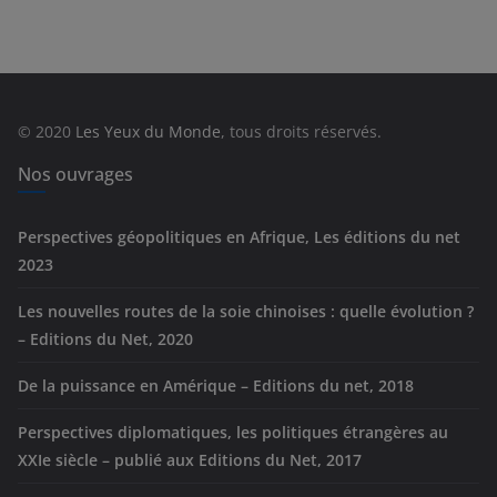
t
é
g
o
r
© 2020
Les Yeux du Monde
, tous droits réservés.
i
e
Nos ouvrages
s
Perspectives géopolitiques en Afrique, Les éditions du net
2023
Les nouvelles routes de la soie chinoises : quelle évolution ?
– Editions du Net, 2020
De la puissance en Amérique – Editions du net, 2018
Perspectives diplomatiques, les politiques étrangères au
XXIe siècle – publié aux Editions du Net, 2017