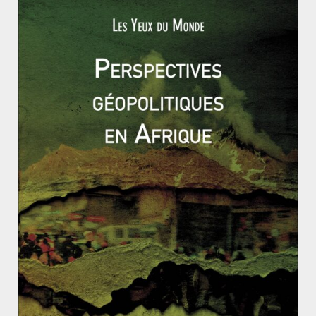
Français, à en croire les sondages en ligne du Point, du
Figaro, du Dauphiné ou encore du Parisien.
D’un autre côté, d’un point de vue éthique, il est
compréhensible que la France se refuse à procéder à
cette livraison et fasse pression sur une Russie
impétueuse. D’autant qu’une volte-face placerait
désormais la France dans une position difficile vis-à-vis
de ses alliés. En effet, comment la diplomatie française
pourrait-elle se faire respecter par les pays à proximité
de la Russie ? Comment s’opposer à une Russie à qui
l’on vend des bâtiments militaires ? Telles sont les
problématiques d’un pays voulant porter haut sa voix
dans les affaires internationales tout en étant un des
plus gros producteurs d’armements au monde…