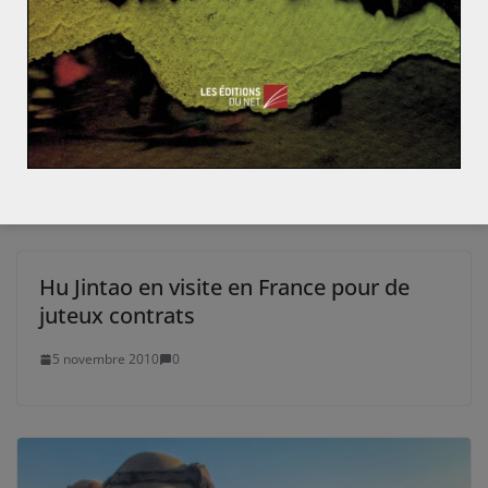
L’Afrique est-elle le continent du XXIème siècle ?
Où en est l’Afghanistan ?
Après la Chinafrique, l’Indafrique ?
24 mai 2011
4
Hu Jintao en visite en France pour de
juteux contrats
5 novembre 2010
0