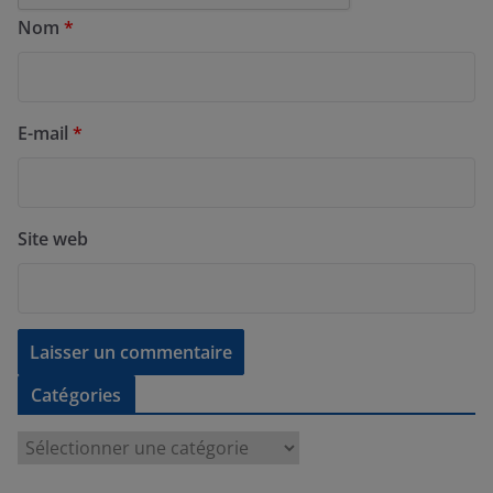
Nom
*
E-mail
*
Site web
Catégories
C
a