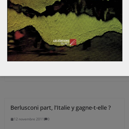
Fabien HERBERT
Fabien Herbert est Président des Yeux Du Monde et
rédacteur géopolitique pour l'association depuis mars
2016. Formé à l’Université Catholique de Louvain,
Fabien Herbert est journaliste et analyste spécialisé en
relations internationales. Il s’intéresse notamment au
monde russophone, au Moyen-Orient et à l'Asie du
Nord-Est.
Berlusconi part, l’Italie y gagne-t-elle ?
12 novembre 2011
0