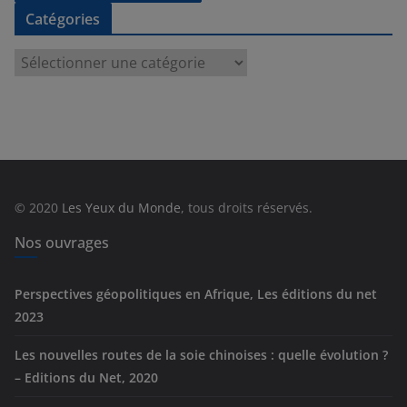
Catégories
C
a
t
é
g
o
r
© 2020
Les Yeux du Monde
, tous droits réservés.
i
e
Nos ouvrages
s
Perspectives géopolitiques en Afrique, Les éditions du net
2023
Les nouvelles routes de la soie chinoises : quelle évolution ?
– Editions du Net, 2020