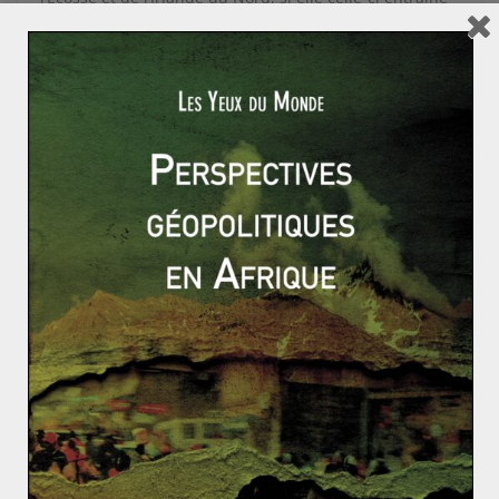
un retour de ces deux nations dans l’Union
Européenne. Au niveau écossais, Nicola Sturgeon a
annoncé qu’une loi autorisant la tenue d’un second
référendum sur l’indépendance de l’Ecosse. Si ce
scénario venait à se réaliser, deux nations quitteraient
un royaume de moins en moins uni.
Gauches sud-américaines : érosion conjoncturelle o
u déclin durable ?
Un Brexit qui excite