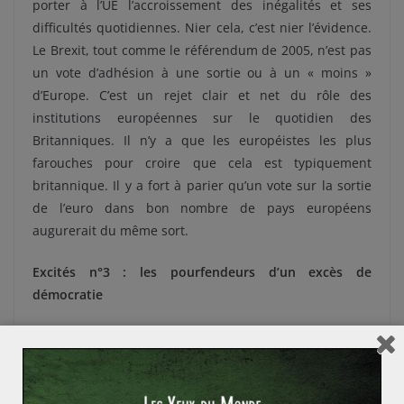
porter à l’UE l’accroissement des inégalités et ses
difficultés quotidiennes. Nier cela, c’est nier l’évidence.
Le Brexit, tout comme le référendum de 2005, n’est pas
un vote d’adhésion à une sortie ou à un « moins »
d’Europe. C’est un rejet clair et net du rôle des
institutions européennes sur le quotidien des
Britanniques. Il n’y a que les européistes les plus
farouches pour croire que cela est typiquement
britannique. Il y a fort à parier qu’un vote sur la sortie
de l’euro dans bon nombre de pays européens
augurerait du même sort.
Excités n°3 : les pourfendeurs d’un excès de
démocratie
Enfin, l’autre leçon pour certains, c’est que le Brexit
n’est que la conséquence d’un excès de démocratie.
Pour eux, un sujet aussi complexe et grave doit être du
ressort des parlements, et non des citoyens. On