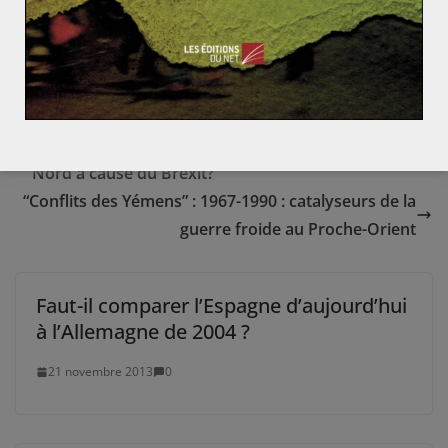
l’UE était autant un « alien » destructeur qu’ils l’ont
défendu durant la campagne.
Le Royaume-Uni va t-il perdre l’Écosse et l’Irlande du
Nord à cause du Brexit?
“Conflits des Yémens” : 1967-1990 : catalyseurs de la
guerre froide au Proche-Orient
Faut-il comparer l’Espagne d’aujourd’hui
à l’Allemagne de 2004 ?
21 novembre 2013
0