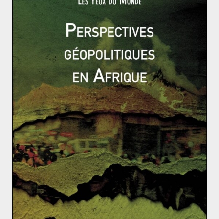
pourrait leur donner raison, tant les pro-Brexit
apparaissent comme des amateurs à la sortie de ce
scrutin, ne pouvant donner une réponse simple à la
question : qu’est-ce que devient le Royaume-Uni
désormais ? Néanmoins, ces personnes n’étaient guère
audibles lorsque, malgré un vote net et sans bavure
(55% en 2005), les Parlements français et néerlandais
avaient nié, quelques années plus tard, les résultats
d’un référendum pour préserver le sacro-saint bien-
être de l’Europe. Jusqu’à preuve du contraire, nier ce
que veut le peuple représente plus un accroc à la
démocratie que tout « excès démocratique » dont
certains se plaignent à l’issue du Brexit.
Aux dires des eurosceptiques britanniques, le 23 juin
est désormais « l’Indépendance Day » britannique.
Comme dans le film du même nom, à eux d’éviter
désormais l’agonie de leur pays, ou de démontrer que