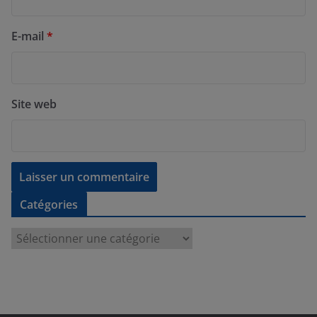
E-mail
*
Site web
Catégories
C
a
t
é
g