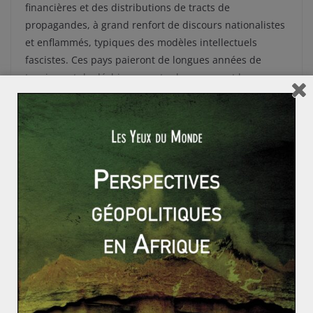
financières et des distributions de tracts de
propagandes, à grand renfort de discours nationalistes
et enflammés, typiques des modèles intellectuels
fascistes. Ces pays paieront de longues années de
tensions et de déchirures entre les « pro » et les
« anti », entre ceux qui y voyaient un retour à la patrie
originelle et ceux qui ne voulaient trahir leur présente
terre… Ces événements seront un paramètre majeur de
la longue descente aux enfers de l’Europe jusqu’à
l’éclatement, en 1939, et les conséquences dramatiques
qu’on lui connait.
Le traité de Paris de 1947, puis celui d’Osimo en 1975,
fixeront définitivement les limites géographiques de l’Italie,
mais les trente ans de règne fasciste et son influence dans
de nombreuses sociétés laissa des cicatrices indélébiles.
Ainsi en Corse, premier département libéré le 4 octobre
1943, de nombreux jeunes, intellectuels ou non, choisirent