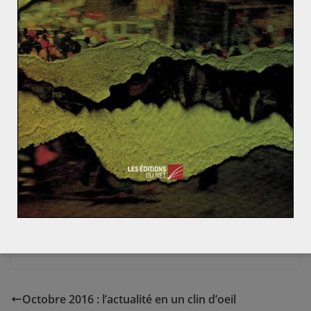
durant la guerre le camp Italien et le payèrent souvent de
leur vie à la défaite ; entraînant de profonde dissensions et
conflits dans la société. Ce genre de fracture sociétales
furent une conséquence de l’Italie fasciste, sur le territoire
français, mais aussi sur son propre territoire où les
nostalgiques (face aux communistes), et nous auront
l’occasion de le traiter dans un prochain article,
conditionneront les « anni di piombo » qui, de façon
morbide, rythmeront la vie italienne de la seconde moitié
du XXème siècle, véritable microcosme de la guerre froide,
comme l’irrédentisme représenta en son temps les fractures
culturelles d’une Europe malade de la Première Guerre
mondiale, où les peuples ne trouvait plus de place dans des
nations dévastées.
Octobre 2016 : l’actualité en un clin d’oeil