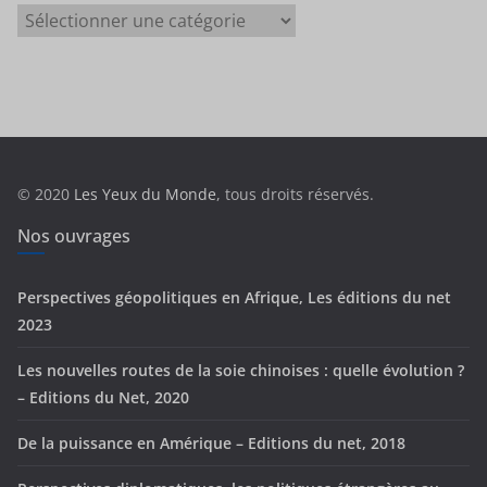
C
a
t
é
g
o
r
© 2020
Les Yeux du Monde
, tous droits réservés.
i
e
Nos ouvrages
s
Perspectives géopolitiques en Afrique, Les éditions du net
2023
Les nouvelles routes de la soie chinoises : quelle évolution ?
– Editions du Net, 2020
De la puissance en Amérique – Editions du net, 2018