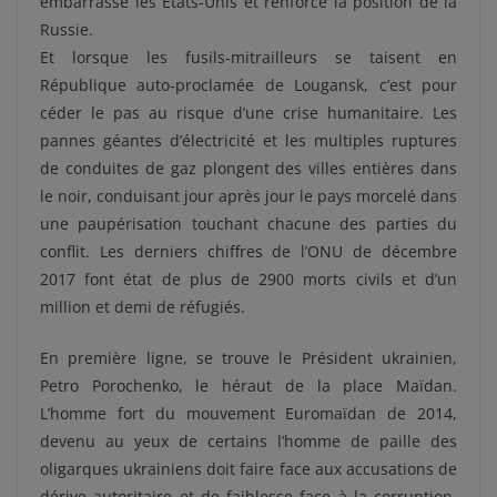
embarrasse les Etats-Unis et renforce la position de la
Russie.
Et lorsque les fusils-mitrailleurs se taisent en
République auto-proclamée de Lougansk, c’est pour
céder le pas au risque d’une crise humanitaire. Les
pannes géantes d’électricité et les multiples ruptures
de conduites de gaz plongent des villes entières dans
le noir, conduisant jour après jour le pays morcelé dans
une paupérisation touchant chacune des parties du
conflit. Les derniers chiffres de l’ONU de décembre
2017 font état de plus de 2900 morts civils et d’un
million et demi de réfugiés.
En première ligne, se trouve le Président ukrainien,
Petro Porochenko, le héraut de la place Maïdan.
L’homme fort du mouvement Euromaïdan de 2014,
devenu au yeux de certains l’homme de paille des
oligarques ukrainiens doit faire face aux accusations de
dérive autoritaire et de faiblesse face à la corruption.