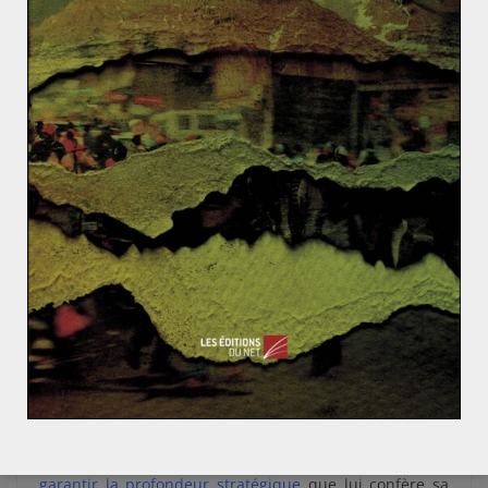
et de sanctions économiques, de tweets ou de
protestations solennelles. L’annonce récente de
Washington de « fournir à l’Ukraine des capacités
défensives renforcées »
(Communiqué de la porte-
parole de la diplomatie américaine, Heather Nauert, le
23 décembre 2017) afin de l’aider à « assurer sa
souveraineté » a entrainé la réaction de Moscou
dénonçant le risque de « bain de sang » et redoutant
l’influence américaine à ses portes.
L’Ukraine, sous perfusion des aides européennes (plus
de 2,8 milliards d’euros depuis 2014), vit en effet au
rythme du soutien apporté par les grandes puissances
mondiales. Et si
L’Europe persévère dans sa volonté
d’intégrer l’Ukraine au sein de l’UE
, les Etats-Unis
hésitent entre une
realpolitk
qui veut les voir se
rapprocher de la Russie et leur souci de ne rien perdre
en influence dans cette zone. Enfin la Russie, voulant
garantir la profondeur stratégique
que lui confère sa