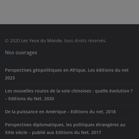
t
é
g
o
r
© 2020
Les Yeux du Monde
, tous droits réservés.
i
e
Nos ouvrages
s
Perspectives géopolitiques en Afrique, Les éditions du net
2023
Les nouvelles routes de la soie chinoises : quelle évolution ?
– Editions du Net, 2020
De la puissance en Amérique – Editions du net, 2018
Perspectives diplomatiques, les politiques étrangères au
XXIe siècle – publié aux Editions du Net, 2017