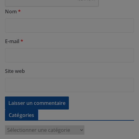
Nom
*
E-mail
*
Site web
Catégories
C
a