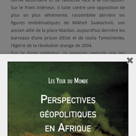
Sur le front intérieur, il lutte contre une opposition de
plus en plus véhémente, rassemblée derrière les
figures emblématiques de Mikheïl Saakachvili, son
ancien allié de la place Maïdan, aujourd’hui derrière les
barreaux d’une prison d’Etat et de Ioulia Tymochenko,
l’égérie de la révolution orange de 2004.
Sur le front extérieur, la pression exercée par les
milices russes indépendantes -Moscou réfute toutes
implications militaires dans le conflit- déstabilise
chaque jour un peu plus le pays.
L’Ukraine pris dans un jeu
diplomatique qui la dépasse
Aux marches de l’Europe,
l’Ukraine demeure surtout un
zone de fracture entre la Russie et Washington. Un
pays où ces deux grandes puissances se jaugent,
avancent leurs pions, se répondent à coup d’embargo