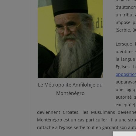
d’autonom
un tribut
impose p
(Serbie, B
Lorsque 
identités
la langue
Eglises. 
opposit
auparavan
Le Métropolite Amfilohije du
une logiq
Monténégro
autorité 
exceptée)
deviennent Croates, les Musulmans devienne
Monténégro est un cas particulier : il a une st
rattaché à l’église serbe tout en gardant son au