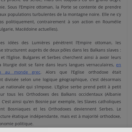
ie. Sous l’Empire ottoman, la Porte se contente de prendre
 aux populations turbulentes de la montagne noire. Elle ne s’y
as politiquement, contrairement à son action en Roumélie
ulgarie, Macédoine actuelles).
les idées des Lumières pénètrent l’Empire ottoman, les
 se structurent auprès de deux pôles dans les Balkans slaves :
 et l’Eglise. Bulgares et Serbes cherchent ainsi à avoir leurs
La liturgie doit se faire dans leurs langues vernaculaires,
en
ion au monde grec
. Alors que l’Eglise orthodoxe était
t divisée selon une logique géographique, c’est désormais
ue nationale qui s’impose. L’Eglise serbe prend petit à petit
sur tous les Orthodoxes des Balkans occidentaux (Albanie
. C’est ainsi qu’en Bosnie par exemple, les Slaves catholiques
nt Bosniaques et les Orthodoxes deviennent Serbes. Le
ructure étatique indépendante, mais est à majorité orthodoxe,
tonomie politique.