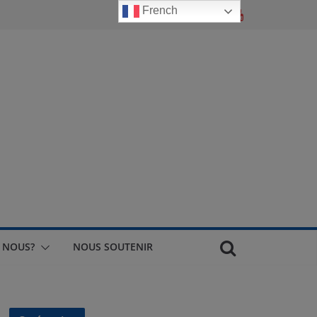
French
 NOUS?
NOUS SOUTENIR