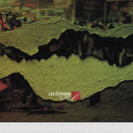
Monténégro
e dans la Géorgie post-soviétique, Silvia Serrano s’intéresse
nstruction de l’Etat géorgien. Toutefois, elle donne des clés de
e en général. Le livre est d’ailleurs analysé sur
le blog du
à la construction politique et sociale du pays, en fournissant un
esponsables politiques. L’Eglise orthodoxe devient donc l’un
ent en contexte de libéralisation et de
perte de repères dans
autres ce que l’on observe aujourd’hui au Monténégro. En
novic risque de précipiter le pays dans une crise politique,
nt également concernées. Avec 20% de Musulmans et 4% de
sume pas à une Eglise nationale en opposition à une Eglise
e nationale monténégrine renforcerait l’idée d’un Monténégro
 pas à l’Eglise nationale risquent d’être perçues comme
e loi a donc des implications importantes sur l’avenir et la