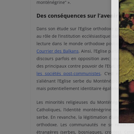
monténégrine“ ».
Des conséquences sur l’avenir du 
Dans son étude sur l’Eglise orthodoxe géorgienn
au rôle de l’institution ecclésiastique dans la co
lecture dans le monde orthodoxe post-communist
Courrier des Balkans
. Ainsi, l’Eglise participe 
discours parfois en opposition avec ceux des r
des principaux contre pouvoir de l’Etat, notamm
les sociétés post-communistes
. C’est entre 
s’aliénant l’Eglise serbe du Monténégro, Djuka
mais potentiellement identitaire également.
Les minorités religieuses du Monténégro so
Catholiques, l’identité monténégrine ne se ré
serbe. En revanche, la légitimation d’une Eglis
orthodoxe. Les communautés ne se rattachant
étrangères (serbes, bosniaques, croates). Cett