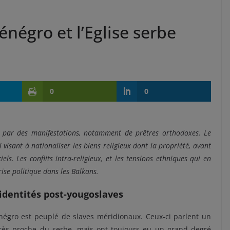
négro et l’Eglise serbe
0
0
 par des manifestations, notamment de prêtres orthodoxes. Le
isant à nationaliser les biens religieux dont la propriété, avant
ls. Les conflits intra-religieux, et les tensions ethniques qui en
ise politique dans les Balkans.
 identités post-yougoslaves
égro est peuplé de slaves méridionaux. Ceux-ci parlent un
très proche du serbe, mais ont toujours eu un grand degré