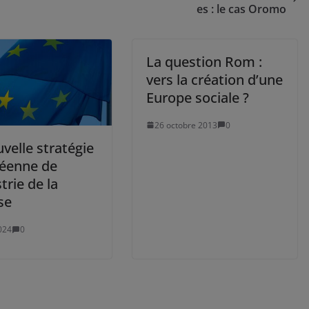
es : le cas Oromo
La question Rom :
vers la création d’une
Europe sociale ?
26 octobre 2013
0
velle stratégie
éenne de
strie de la
se
024
0