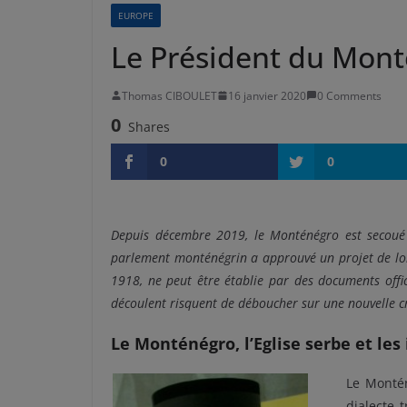
EUROPE
Le Président du Monté
Thomas CIBOULET
16 janvier 2020
0 Comments
0
Shares
0
0
Depuis décembre 2019, le Monténégro est secoué
parlement monténégrin a approuvé un projet de loi v
1918, ne peut être établie par des documents officie
découlent risquent de déboucher sur une nouvelle cr
Le Monténégro, l’Eglise serbe et les
Le Montén
dialecte 