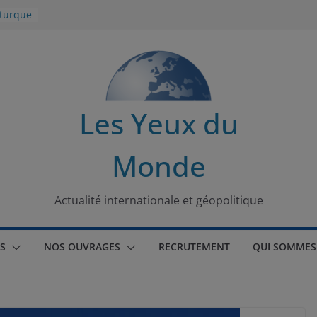
 turque
t
lit
s de la
Les Yeux du
seaux
Monde
tional
Actualité internationale et géopolitique
S
NOS OUVRAGES
RECRUTEMENT
QUI SOMMES