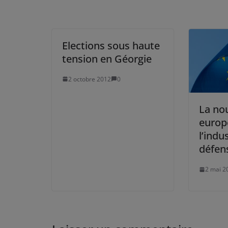
Elections sous haute
tension en Géorgie
2 octobre 2012
0
La nou
europ
l’indu
défen
2 mai 2