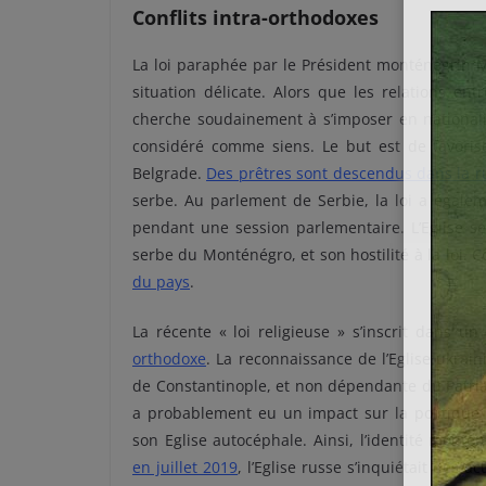
Conflits intra-orthodoxes
La loi paraphée par le Président monténégrin M
situation délicate. Alors que les relations entr
cherche soudainement à s’imposer en nationalis
considéré comme siens. Le but est de favori
Belgrade.
Des prêtres sont descendus dans la r
serbe. Au parlement de Serbie, la loi a égalem
pendant une session parlementaire. L’Eglise se
serbe du Monténégro, et son hostilité à la loi. 
du pays
.
La récente « loi religieuse » s’inscrit dans u
orthodoxe
. La reconnaissance de l’Eglise ukrai
de Constantinople, et non dépendante du Patria
a probablement eu un impact sur la politique
son Eglise autocéphale. Ainsi, l’identité montén
en juillet 2019
, l’Eglise russe s’inquiétait des 