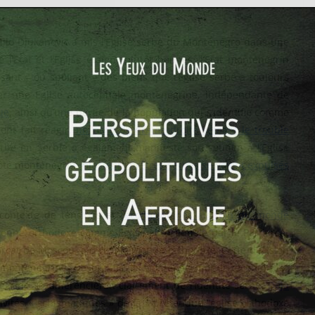
ilo Djukanovic a mis l’Eglise serbe du Monténégro dans une
e l’Etat et l’Eglise étaient plutôt bonnes, l’Etat monténégrin
ant – ou spoliant – des biens que l’Eglise serbe a toujours
ser une Eglise autocéphale monténégrine, indépendante de
ue
, ainsi qu’une partie de la population qui s’identifie comme
ent fait réagir,
un parti d’extrême droite semant le trouble
rbe en Serbie a également manifesté son soutien à l’Eglise
Côté monténégrin,
plusieurs prêtres serbes se voient expulsés
n contexte de tensions et
recompositions au sein du monde
nienne orthodoxe comme Eglise autocéphale par le Patriarcat
rcat de Moscou, a divisé le monde orthodoxe. Cette décision
 monténégrine. Désormais, le Monténégro peut revendiquer
égrine se différencierait clairement de l’identité serbe.
Déjà
activités « schismatiques » de la « prétendue “église orthodoxe