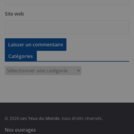
Site web
Catégories
C
a
t
é
g
o
r
© 2020
Les Yeux du Monde
, tous droits réservés.
i
e
Nos ouvrages