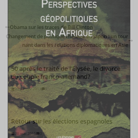
Obama sur les traces de Bill Clinton
Changement de politique militaire au Japon : un tour
nant dans les relations diplomatiques en Asie
50 après le traité de l’Elysée, le divorce
du couple franco-allemand?
25 janvier 2013
0
Retour sur les élections espagnoles
28 mai 2015
0