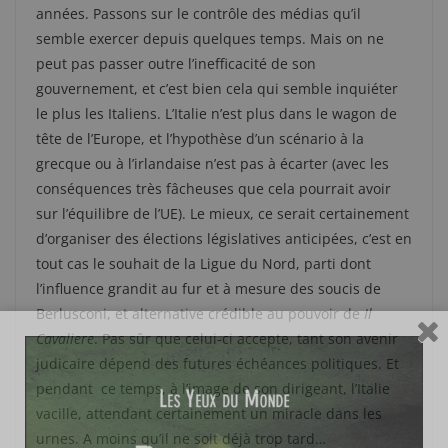
années. Passons sur le contrôle des médias qu’il
semble exercer depuis quelques temps. Mais on ne
peut pas passer outre l’inefficacité de son
gouvernement, et c’est bien cela qui semble inquiéter
le plus les Italiens. L’Italie n’est plus dans le wagon de
tête de l’Europe, et l’hypothèse d’un scénario à la
grecque ou à l’irlandaise n’est pas à écarter (avec les
conséquences très fâcheuses que cela pourrait avoir
sur l’équilibre de l’UE). Le mieux, ce serait certainement
d’organiser des élections législatives anticipées, c’est en
tout cas le souhait de la Ligue du Nord, parti dont
l’influence grandit au fur et à mesure des soucis de
Berlusconi, et alternative crédible au pouvoir de
Il
Cavaliere
. Pas sûr que celui-ci accepte, tant son avenir
judicaire dépend des futures échéances politiques. Et
pendant ce temps, à l’image de son dirigeant, l’Italie
vacille, attendant certainement un miracle dans les
urnes. A moins qu’il ne soit déjà trop tard…